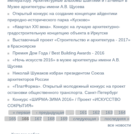
императору. Архитектурные альбомы Шантийи и Гатчины» в
Музее архитектуры имени А.В. Щусева
Открытый конкурс на создание концепции айдентики
природно-исторического парка «Кусково»
«Квартал XXI века». Конкурс на лучшую архитектурно-
градостроительную концепцию объекта в Иркутске
Выставочный проект «Строительство и архитектура - 2017»
в Красноярске
Премия Дом Года / Best Building Awards - 2016
«Ночь искусств 2016» в музее архитектуры имени А.В.
Щусева
Николай Шумаков избран президентом Союза
архитекторов России
«ПлатФорма». Открытый молодежный конкурс на проект
остановки общественного транспорта. Санкт-Петербург
Конкурс «ШИРМА-ЗИМА 2016» / Проект «ИСКУССТВО
СОКРЫТИЯ»
Страницы
« первая
‹ предыдущая
…
161
162
163
164
165
166
167
168
169
следующая ›
последняя »
все новости