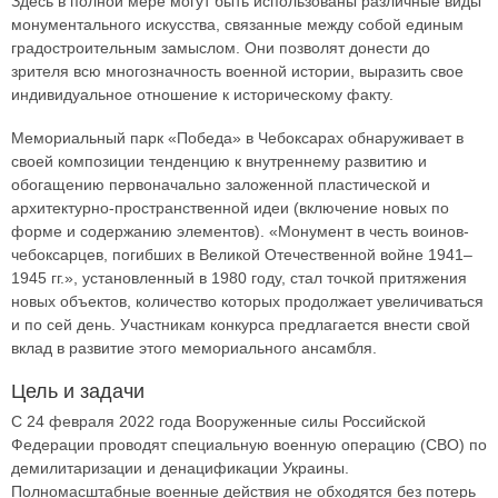
Здесь в полной мере могут быть использованы различные виды
монументального искусства, связанные между собой единым
градостроительным замыслом. Они позволят донести до
зрителя всю многозначность военной истории, выразить свое
индивидуальное отношение к историческому факту.
Мемориальный парк «Победа» в Чебоксарах обнаруживает в
своей композиции тенденцию к внутреннему развитию и
обогащению первоначально заложенной пластической и
архитектурно-пространственной идеи (включение новых по
форме и содержанию элементов). «Монумент в честь воинов-
чебоксарцев, погибших в Великой Отечественной войне 1941–
1945 гг.», установленный в 1980 году, стал точкой притяжения
новых объектов, количество которых продолжает увеличиваться
и по сей день. Участникам конкурса предлагается внести свой
вклад в развитие этого мемориального ансамбля.
Цель и задачи
С 24 февраля 2022 года Вооруженные силы Российской
Федерации проводят специальную военную операцию (СВО) по
демилитаризации и денацификации Украины.
Полномасштабные военные действия не обходятся без потерь