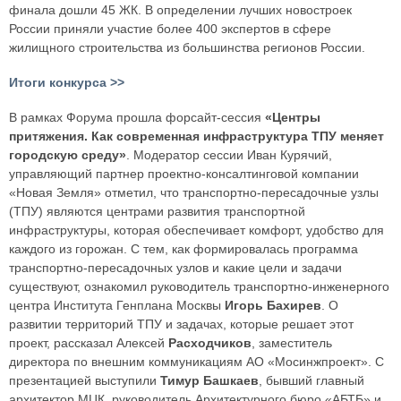
финала дошли 45 ЖК. В определении лучших новостроек
России приняли участие более 400 экспертов в сфере
жилищного строительства из большинства регионов России.
Итоги конкурса >>
В рамках Форума прошла форсайт-сессия
«Центры
притяжения. Как современная инфраструктура ТПУ меняет
городскую среду»
. Модератор сессии Иван Курячий,
управляющий партнер проектно-консалтинговой компании
«Новая Земля» отметил, что транспортно-пересадочные узлы
(ТПУ) являются центрами развития транспортной
инфраструктуры, которая обеспечивает комфорт, удобство для
каждого из горожан. С тем, как формировалась программа
транспортно-пересадочных узлов и какие цели и задачи
существуют, ознакомил руководитель транспортно-инженерного
центра Института Генплана Москвы
Игорь Бахирев
. О
развитии территорий ТПУ и задачах, которые решает этот
проект, рассказал Алексей
Расходчиков
, заместитель
директора по внешним коммуникациям АО «Мосинжпроект». С
презентацией выступили
Тимур Башкаев
, бывший главный
архитектор МЦК, руководитель Архитектурного бюро «АБТБ» и