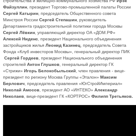
строительства и жилищно-коммунального хозяйства РФ
Ирэк
Файзуллин
, президент Торгово-промышленной палаты России
Сергей Катырин
, председатель Общественного совета
Минстроя России
Сергей Степашин
, руководитель
Департамента градостроительной политики города Москвы
Сергей Лёвкин
, управляющий директор ОА «ДОМ.РФ»
Алексей Ниденс
, президент Национального объединения
застройщиков жилья
Леонид Казинец
, председатель Совета
Фонда «Клуб инвесторов Москвы», генеральный директор ПИК
Сергей Гордеев
, президент Национального объединения
строителей
Антон Глушков
, генеральный директор ГК
«Стрижи»
Игорь Белокобыльский
, член правления - вице-
президент по региону Москва Группы «Эталон»
Максим
Берлович
, председатель правления «ЮгСтройИмпериал»
Николай Амосов
, президент АО «ИНТЕКО»
Александр
Николаев
, вице-президент ГК «КОРТРОС»
Филипп Третьяков.