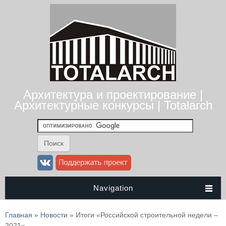
Архитектура и проектирование |
Архитектурные конкурсы | Totalarch
Navigation
Вы здесь
Главная
»
Новости
» Итоги «Российской строительной недели –
2021»