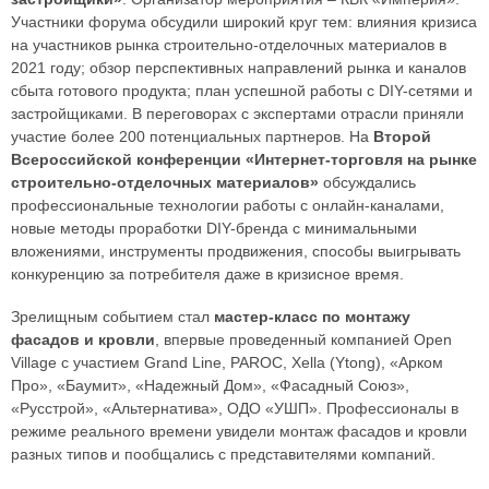
Участники форума обсудили широкий круг тем: влияния кризиса
на участников рынка строительно-отделочных материалов в
2021 году; обзор перспективных направлений рынка и каналов
сбыта готового продукта; план успешной работы с DIY-сетями и
застройщиками. В переговорах с экспертами отрасли приняли
участие более 200 потенциальных партнеров. На
Второй
Всероссийской конференции «Интернет-торговля на рынке
строительно-отделочных материалов»
обсуждались
профессиональные технологии работы с онлайн-каналами,
новые методы проработки DIY-бренда с минимальными
вложениями, инструменты продвижения, способы выигрывать
конкуренцию за потребителя даже в кризисное время.
Зрелищным событием стал
мастер-класс по монтажу
фасадов и кровли
, впервые проведенный компанией Open
Village с участием Grand Line, PAROC, Xella (Ytong), «Арком
Про», «Баумит», «Надежный Дом», «Фасадный Союз»,
«Русстрой», «Альтернатива», ОДО «УШП». Профессионалы в
режиме реального времени увидели монтаж фасадов и кровли
разных типов и пообщались с представителями компаний.