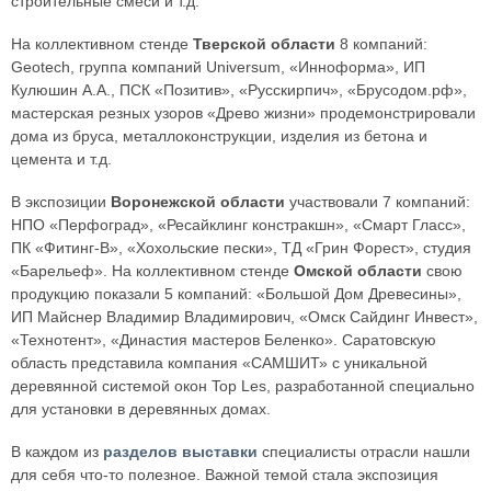
строительные смеси и т.д.
На коллективном стенде
Тверской области
8 компаний:
Geotech, группа компаний Universum, «Инноформа», ИП
Кулюшин А.А., ПСК «Позитив», «Русскирпич», «Брусодом.рф»,
мастерская резных узоров «Древо жизни» продемонстрировали
дома из бруса, металлоконструкции, изделия из бетона и
цемента и т.д.
В экспозиции
Воронежской области
участвовали 7 компаний:
НПО «Перфоград», «Ресайклинг констракшн», «Смарт Гласс»,
ПК «Фитинг-В», «Хохольские пески», ТД «Грин Форест», студия
«Барельеф». На коллективном стенде
Омской области
свою
продукцию показали 5 компаний: «Большой Дом Древесины»,
ИП Майснер Владимир Владимирович, «Омск Сайдинг Инвест»,
«Технотент», «Династия мастеров Беленко». Саратовскую
область представила компания «САМШИТ» с уникальной
деревянной системой окон Top Les, разработанной специально
для установки в деревянных домах.
В каждом из
разделов выставки
специалисты отрасли нашли
для себя что-то полезное. Важной темой стала экспозиция