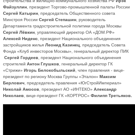
строительства и жилищно-коммунального хозяйства РФ
Ирэк
Файзуллин
, президент Торгово-промышленной палаты России
Сергей Катырин
, председатель Общественного совета
Минстроя России
Сергей Степашин
, руководитель
Департамента градостроительной политики города Москвы
Сергей Лёвкин
, управляющий директор ОА «ДОМ.РФ»
Алексей Ниденс
, президент Национального объединения
застройщиков жилья
Леонид Казинец
, председатель Совета
Фонда «Клуб инвесторов Москвы», генеральный директор ПИК
Сергей Гордеев
, президент Национального объединения
строителей
Антон Глушков
, генеральный директор ГК
«Стрижи»
Игорь Белокобыльский
, член правления - вице-
президент по региону Москва Группы «Эталон»
Максим
Берлович
, председатель правления «ЮгСтройИмпериал»
Николай Амосов
, президент АО «ИНТЕКО»
Александр
Николаев
, вице-президент ГК «КОРТРОС»
Филипп Третьяков.