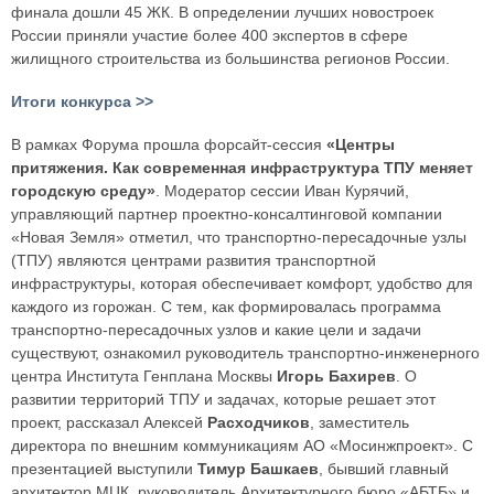
финала дошли 45 ЖК. В определении лучших новостроек
России приняли участие более 400 экспертов в сфере
жилищного строительства из большинства регионов России.
Итоги конкурса >>
В рамках Форума прошла форсайт-сессия
«Центры
притяжения. Как современная инфраструктура ТПУ меняет
городскую среду»
. Модератор сессии Иван Курячий,
управляющий партнер проектно-консалтинговой компании
«Новая Земля» отметил, что транспортно-пересадочные узлы
(ТПУ) являются центрами развития транспортной
инфраструктуры, которая обеспечивает комфорт, удобство для
каждого из горожан. С тем, как формировалась программа
транспортно-пересадочных узлов и какие цели и задачи
существуют, ознакомил руководитель транспортно-инженерного
центра Института Генплана Москвы
Игорь Бахирев
. О
развитии территорий ТПУ и задачах, которые решает этот
проект, рассказал Алексей
Расходчиков
, заместитель
директора по внешним коммуникациям АО «Мосинжпроект». С
презентацией выступили
Тимур Башкаев
, бывший главный
архитектор МЦК, руководитель Архитектурного бюро «АБТБ» и