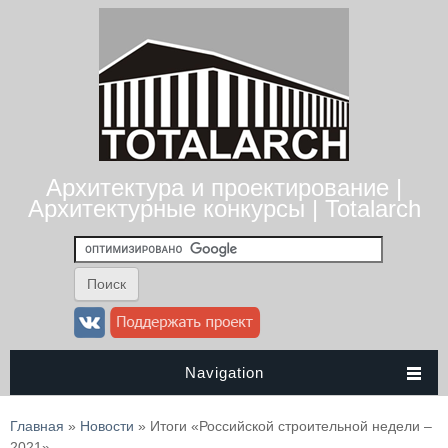
Архитектура и проектирование |
Архитектурные конкурсы | Totalarch
Navigation
Вы здесь
Главная
»
Новости
» Итоги «Российской строительной недели –
2021»