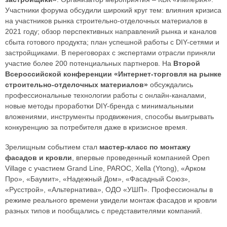
Участники форума обсудили широкий круг тем: влияния кризиса
на участников рынка строительно-отделочных материалов в
2021 году; обзор перспективных направлений рынка и каналов
сбыта готового продукта; план успешной работы с DIY-сетями и
застройщиками. В переговорах с экспертами отрасли приняли
участие более 200 потенциальных партнеров. На
Второй
Всероссийской конференции «Интернет-торговля на рынке
строительно-отделочных материалов»
обсуждались
профессиональные технологии работы с онлайн-каналами,
новые методы проработки DIY-бренда с минимальными
вложениями, инструменты продвижения, способы выигрывать
конкуренцию за потребителя даже в кризисное время.
Зрелищным событием стал
мастер-класс по монтажу
фасадов и кровли
, впервые проведенный компанией Open
Village с участием Grand Line, PAROC, Xella (Ytong), «Арком
Про», «Баумит», «Надежный Дом», «Фасадный Союз»,
«Русстрой», «Альтернатива», ОДО «УШП». Профессионалы в
режиме реального времени увидели монтаж фасадов и кровли
разных типов и пообщались с представителями компаний.