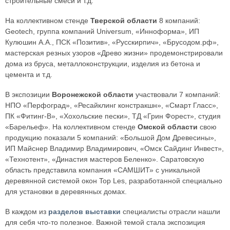
строительные смеси и т.д.
На коллективном стенде
Тверской области
8 компаний:
Geotech, группа компаний Universum, «Инноформа», ИП
Кулюшин А.А., ПСК «Позитив», «Русскирпич», «Брусодом.рф»,
мастерская резных узоров «Древо жизни» продемонстрировали
дома из бруса, металлоконструкции, изделия из бетона и
цемента и т.д.
В экспозиции
Воронежской области
участвовали 7 компаний:
НПО «Перфоград», «Ресайклинг констракшн», «Смарт Гласс»,
ПК «Фитинг-В», «Хохольские пески», ТД «Грин Форест», студия
«Барельеф». На коллективном стенде
Омской области
свою
продукцию показали 5 компаний: «Большой Дом Древесины»,
ИП Майснер Владимир Владимирович, «Омск Сайдинг Инвест»,
«Технотент», «Династия мастеров Беленко». Саратовскую
область представила компания «САМШИТ» с уникальной
деревянной системой окон Top Les, разработанной специально
для установки в деревянных домах.
В каждом из
разделов выставки
специалисты отрасли нашли
для себя что-то полезное. Важной темой стала экспозиция