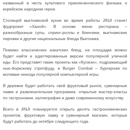
названный в честь культового приключенческого фильма о
корейском народном герое.
Столицей вьетнамской кухни во время работы JINJI станет
фудпроект «Ханой». В основе меню ресторана –
разнообразные супы, спринг-роллы и блинчики, вьетнамские
пирожки и другие национальные блюда Вьетнама.
Помимо классических азиатских блюд, на площадке можно
будет найти и адаптированные версии популярной уличной
еды. Его представят такие проекты как «Кусмэн», подражающий
нью-йоркскому стритфуду, и Burger Combat – бургерная по
мотивам некогда популярной компьютерной игры.
В деревне будет работать свой фруктовый рынок, сувенирные
лавки и развлекательная программа: открытые мастер-классы
по гастрономии, каллиграфии и даже современному искусству.
Всего в JINJI планируется открыть десять гастрономических
проектов, фруктовую лавку и сувенирный магазин, которые
будут работать до октября следующего года.