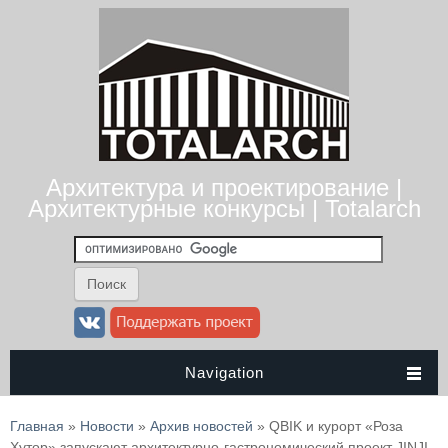
Архитектура и проектирование |
Архитектурные конкурсы | Totalarch
Navigation
Вы здесь
Главная
»
Новости
»
Архив новостей
» QBIK и курорт «Роза
Хутор» запускают архитектурно-гастрономический проект JINJI