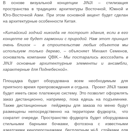
В основе визуальной концепции JINJI – стилизация
пространства в традициях архитектуры Восточной, Южной и
Юго-Восточной Азии. При этом основной акцент будет сделан
на архитектурные особенности Китая.
«
Китайский зодчий никогда не построит здания, если в его
концепте не будет гармонии с природой. Нам этот принцип
очень близок – в строительстве любых объектов мы
используем только дерево
, – объясняет Михаил Семенов,
основатель компании QBIK.–
Мы постарались воссоздать в
JINJI основные архитектурные элементы и ансамбли,
характерные для Поднебесной
».
Площадка будет оборудована всем необходимым для
приятного время препровождения и отдыха. Проект JINJI также
будет иметь свою платежную систему. Это позволит оформлять
заказ дистанционно, например, пока едешь на подъемнике.
Также дистанционные пейджеры для заказа по меню будут
размещены непосредственно на территории фудкорта, что
сократит очереди. Пространство фудкорта будет оборудована
стильными барными бочками, фотозона с известными
азиатскими киноперсонажами, бесплатным wi-fi, стойками для