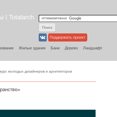
 | Totalarch
рование
Жилые здания
Бани
Дерево
Ландшафт
курс молодых дизайнеров и архитекторов
транство»