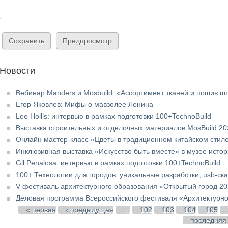
Новости
Вебинар Manders и Mosbuild: «Ассортимент тканей и пошив ш
Егор Яковлев: Мифы о мавзолее Ленина
Leo Hollis: интервью в рамках подготовки 100+TechnoBuild
Выставка строительных и отделочных материалов MosBuild 20
Онлайн мастер-класс «Цветы в традиционном китайском стил
Инклюзивная выставка «Искусство быть вместе» в музее истор
Gil Penalosa: интервью в рамках подготовки 100+TechnoBuild
100+ Технологии для городов: уникальные разработки, usb-ск
V фестиваль архитектурного образования «Открытый город 2
Деловая программа Всероссийского фестиваля «Архитектурно
Страницы
« первая
‹ предыдущая
…
102
103
104
105
последняя