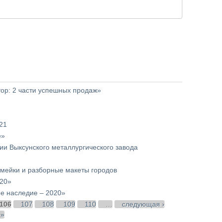
тор: 2 части успешных продаж»
21
е»
ии Выксунского металлургического завода
амейки и разборные макеты городов
020»
е наследие – 2020»
106
107
108
109
110
…
следующая ›
 »