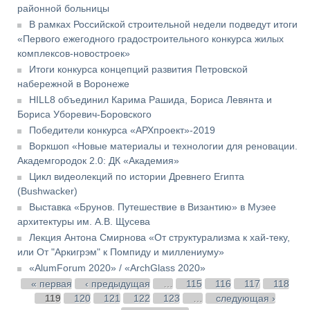
районной больницы
В рамках Российской строительной недели подведут итоги
«Первого ежегодного градостроительного конкурса жилых
комплексов-новостроек»
Итоги конкурса концепций развития Петровской
набережной в Воронеже
HILL8 объединил Карима Рашида, Бориса Левянта и
Бориса Уборевич-Боровского
Победители конкурса «АРХпроект»-2019
Воркшоп «Новые материалы и технологии для реновации.
Академгородок 2.0: ДК «Академия»
Цикл видеолекций по истории Древнего Египта
(Bushwacker)
Выставка «Брунов. Путешествие в Византию» в Музее
архитектуры им. А.В. Щусева
Лекция Антона Смирнова «От структурализма к хай-теку,
или От "Аркигрэм" к Помпиду и миллениуму»
«AlumForum 2020» / «ArchGlass 2020»
Страницы
« первая
‹ предыдущая
…
115
116
117
118
119
120
121
122
123
…
следующая ›