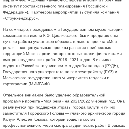
марта – ФАУ «Единый научно-исследовательский и проектный
институт пространственного планирования Российской
Федерации»). Партнером мероприятий выступила компания
«Стоунхендж.рус».
На семинаре, проходившем в Государственном музее истории
космонавтики имени К.Э. Циолковского, были представлены
лучшие работы участников образовательного проекта «Моя
река» — концептуальные проекты развития прибрежных
территорий Москвы-реки, авторы которых стали финалистами
смотров студенческих работ 2018–2021 годов. В их числе —
студенты Российского университета дружбы народов (РУДН),
Государственного университета по землеустройству (ГУЗ) и
Московского государственного университета геодезии и
картографии (МИИГАиК).
Отдельное внимание было уделено образовательной
программе проекта «Моя река» на 2021/2022 учебный год. Она
реализуется при поддержке Управы города Калуги и лично
заместителя Городского Головы — главного архитектора города
Калуги Алексея Комова, который вошел в состав
профессионального жюри смотра студенческих работ. В рамках