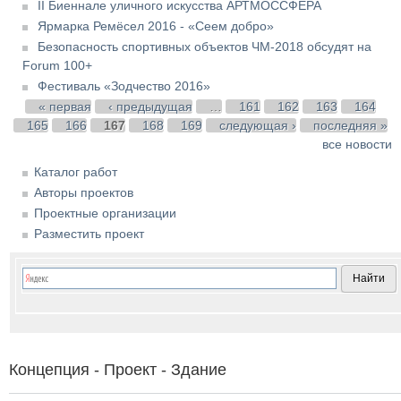
II Биеннале уличного искусства АРТМОССФЕРА
Ярмарка Ремёсел 2016 - «Сеем добро»
Безопасность спортивных объектов ЧМ-2018 обсудят на
Forum 100+
Фестиваль «Зодчество 2016»
Страницы
« первая
‹ предыдущая
…
161
162
163
164
165
166
167
168
169
следующая ›
последняя »
все новости
Каталог работ
Авторы проектов
Проектные организации
Разместить проект
Концепция - Проект - Здание