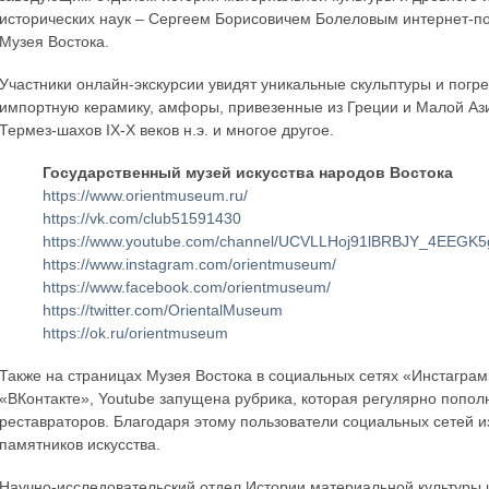
исторических наук – Сергеем Борисовичем Болеловым интернет-по
Музея Востока.
Участники онлайн-экскурсии увидят уникальные скульптуры и погре
импортную керамику, амфоры, привезенные из Греции и Малой Азии 
Термез-шахов IX-X веков н.э. и многое другое.
Государственный музей искусства народов Востока
https://www.orientmuseum.ru/
https://vk.com/club51591430
https://www.youtube.com/channel/UCVLLHoj91lBRBJY_4EEGK5g
https://www.instagram.com/orientmuseum/
https://www.facebook.com/orientmuseum/
https://twitter.com/OrientalMuseum
https://ok.ru/orientmuseum
Также на страницах Музея Востока в социальных сетях «Инстаграм
«ВКонтакте», Youtube запущена рубрика, которая регулярно попо
реставраторов. Благодаря этому пользователи социальных сетей из
памятников искусства.
Научно-исследовательский отдел Истории материальной культуры и