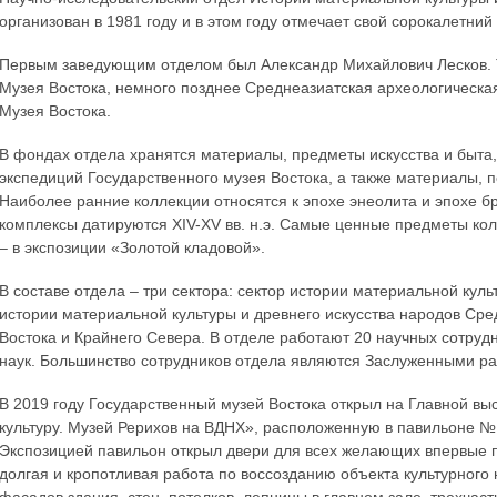
организован в 1981 году и в этом году отмечает свой сорокалетний
Первым заведующим отделом был Александр Михайлович Лесков. Т
Музея Востока, немного позднее Среднеазиатская археологическая
Музея Востока.
В фондах отдела хранятся материалы, предметы искусства и быта,
экспедиций Государственного музея Востока, а также материалы, 
Наиболее ранние коллекции относятся к эпохе энеолита и эпохе брон
комплексы датируются XIV-XV вв. н.э. Самые ценные предметы кол
– в экспозиции «Золотой кладовой».
В составе отдела – три сектора: сектор истории материальной куль
истории материальной культуры и древнего искусства народов Сре
Востока и Крайнего Севера. В отделе работают 20 научных сотрудн
наук. Большинство сотрудников отдела являются Заслуженными ра
В 2019 году Государственный музей Востока открыл на Главной в
культуру. Музей Рерихов на ВДНХ», расположенную в павильоне 
Экспозицией павильон открыл двери для всех желающих впервые 
долгая и кропотливая работа по воссозданию объекта культурного