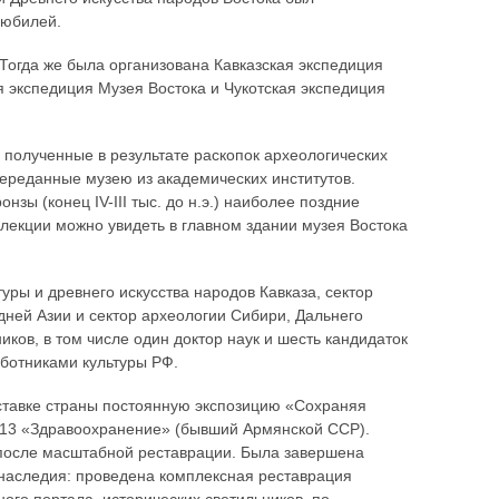
 юбилей.
огда же была организована Кавказская экспедиция
 экспедиция Музея Востока и Чукотская экспедиция
 полученные в результате раскопок археологических
переданные музею из академических институтов.
зы (конец IV-III тыс. до н.э.) наиболее поздние
лекции можно увидеть в главном здании музея Востока
туры и древнего искусства народов Кавказа, сектор
дней Азии и сектор археологии Сибири, Дальнего
иков, в том числе один доктор наук и шесть кандидаток
ботниками культуры РФ.
ыставке страны постоянную экспозицию «Сохраняя
№13 «Здравоохранение» (бывший Армянской ССР).
после масштабной реставрации. Была завершена
 наследия: проведена комплексная реставрация