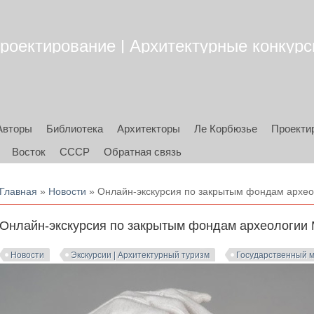
роектирование | Архитектурные конкурсы
Авторы
Библиотека
Архитекторы
Ле Корбюзье
Проекти
Восток
СССР
Обратная связь
Вы здесь
Главная
»
Новости
» Онлайн-экскурсия по закрытым фондам архео
Онлайн-экскурсия по закрытым фондам археологии 
Новости
Экскурсии | Архитектурный туризм
Государственный м