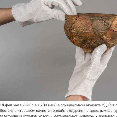
18 февраля
2021 г. в 15.00 (мск) в официальном аккаунте ВДНХ в
Востока в «Youtube» начнется онлайн-экскурсия по закрытым фон
заведующим отделом истории материальной культуры и древнего и