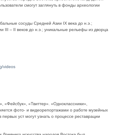
льзователи смогут заглянуть в фонды археологии
бальные сосуды Средней Азии IX века до н.э.;
III – II веков до н.э.; уникальные рельефы из дворца
/videos
», «Фейсбук», «Твиттер». «Одноклассники»,
лняется фото- и видеорепортажами о работе музейных
 первых уст могут узнать о процессе реставрации
 Древнего искусства народов Востока был