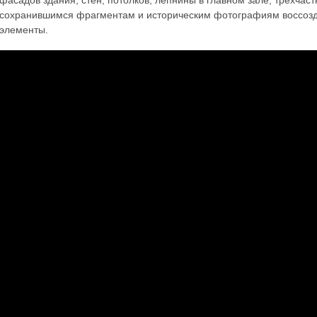
фасадов здания, стен, потолков, лепнины в главном зале, трехчаст
сохранившимся фрагментам и историческим фотографиям воссозд
элементы.