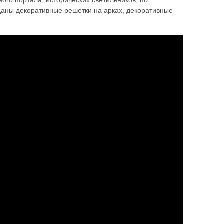
ного портала, исторических светильников, по
аны декоративные решетки на арках, декоративные