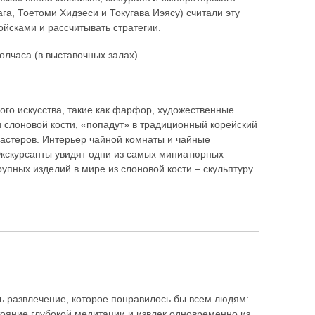
га, Тоетоми Хидэеси и Токугава Иэясу) считали эту
йсками и рассчитывать стратегии.
олчаса (в выставочных залах)
ого искусства, такие как фарфор, художественные
и слоновой кости, «попадут» в традиционный корейский
мастеров. Интерьер чайной комнаты и чайные
Экскурсанты увидят одни из самых миниатюрных
крупных изделий в мире из слоновой кости – скульптуру
ь развлечение, которое понравилось бы всем людям:
тояние глубокой медитации и извлек одновременно из