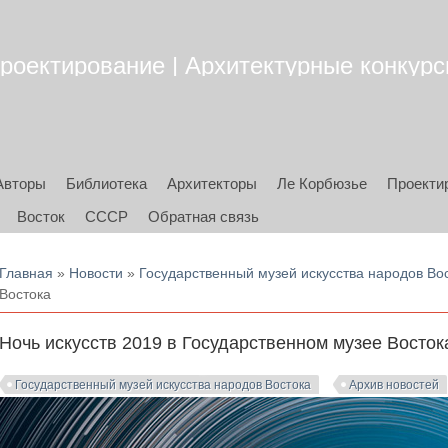
роектирование | Архитектурные конкурсы
Авторы
Библиотека
Архитекторы
Ле Корбюзье
Проекти
Восток
СССР
Обратная связь
Вы здесь
Главная
»
Новости
»
Государственный музей искусства народов Во
Востока
Ночь искусств 2019 в Государственном музее Восток
Государственный музей искусства народов Востока
Архив новостей