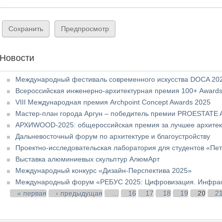
Новости
Международный фестиваль современного искусства DOCA 20
Всероссийская инженерно-архитектурная премия 100+ Awards
VIII Международная премия Archpoint Concept Awards 2025
Мастер-план города Аргун – победитель премии PROESTATE
АРХИWOOD-2025: общероссийская премия за лучшее архитект
Дальневосточный форум по архитектуре и благоустройству
Проектно-исследовательская лаборатория для студентов «Пете
Выставка алюминиевых скульптур АлюмАрт
Международный конкурс «Дизайн-Перспектива 2025»
Международный форум «РЕБУС 2025: Цифровизация. Инфрас
Страницы
« первая
‹ предыдущая
…
16
17
18
19
20
2