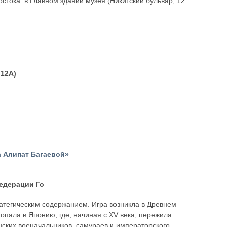
остока: в Главном здании музея (Никитский бульвар, 12
 12А)
 Алипат Багаевой»
Федерации Го
ратегическим содержанием. Игра возникла в Древнем
 попала в Японию, где, начиная с XV века, пережила
нских военачальников, самураев и императорского