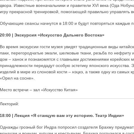
двора. Известные военачальники и правители XVI века (Ода Нобуна
игру прекрасной тренировкой, помогающей правильно управлять во
Обучающие сеансы начнутся в 18:00 и будут повторяться каждые п
20:00 | Экскурсия «Искусство Дальнего Востока»
Во время экскурсии гости музея увидят традиционные виды китайск
лаки, перегородчатые эмали, шелковые ткани, резьба по нефриту 
дом – ханок и познакомятся с главными достижениями корейских 
принадлежности передадут особую эстетику японского искусства. 
изделий в мире из слоновой кости – нэцкэ, а также одну из самых 
«Орел на сосне».
Место встречи – зал «Искусство Китая»
Лекторий:
18:00 | Лекция «Я станцую вам эту историю. Театр Индии»
Однажды грозный бог Индра попросил создателя Брахму придумат
монахам и воинам, купцам и крестьянам. Брахма погрузился в сос