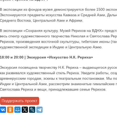
В экспозиции из фондов музея демонстрируется более 1500 экспон
Экспонируются предметы искусства Кавказа и Средней Азии, Дальн
Среднего Востока, Центральной Азии и Африки.
В экспозиции «Сохраняя культуру. Музей Рерихов на ВДНХ» предс
весь спектр художественного творчества Николая и Святослава Ре
Рерихов, произведения восточной скульптуры, тибетские иконы (т
художественной экспедиции в Индию и Центральную Азию.
18:00 и 20:00 | Экскурсия «Искусство Н.К. Рериха»
Экскурсия посвящена творчеству Н.К. Рериха – выдающегося русск
как развивался художественный стиль Рериха. Увидите работы, со
древнерусским городам, эскизы к театральным постановкам. Мы по
Индии и Центральной Азии, рассмотрим знаменитые гималайские п
Святослава Рериха и вещи, принадлежавшие семье Рерихов.