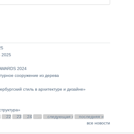
25
 2025
 AWARDS 2024
урное сооружение из дерева
рбургский стиль в архитектуре и дизайне»
труктура»
1
22
23
24
…
следующая ›
последняя »
все новости