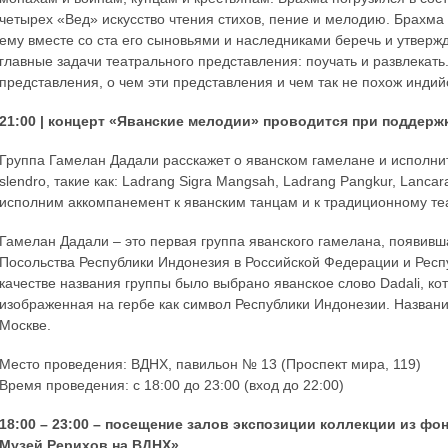
четырех «Вед» искусство чтения стихов, пение и мелодию. Брахма
ему вместе со ста его сыновьями и наследниками беречь и утверж
главные задачи театрального представления: поучать и развлекать
представления, о чем эти представления и чем так не похож индий
21:00 | концерт «Яванские мелодии» проводится при поддер
Группа Гамелан Дадали расскажет о яванском гамелане и исполни
slendro, такие как: Ladrang Sigra Mangsah, Ladrang Pangkur, Lancar
исполним аккомпанемент к яванским танцам и к традиционному теа
Гамелан Дадали – это первая группа яванского гамелана, появивша
Посольства Республики Индонезия в Российской Федерации и Респуб
качестве названия группы было выбрано яванское слово Dadali, кот
изображенная на гербе как символ Республики Индонезии. Назван
Москве.
Место проведения: ВДНХ, павильон № 13 (Проспект мира, 119)
Время проведения: с 18:00 до 23:00 (вход до 22:00)
18:00 – 23:00 – посещение залов экспозиции коллекции из фо
Музей Рерихов на ВДНХ».