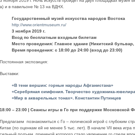
3 ноября 2019 г. Ночь искусств пройдет на двух площадках музея В
а) и в павильоне № 13 на ВДНХ.
Государственный музей искусства народов Востока
http://www.orientmuseum.ru/
3 ноября 2019 г.
Вход по бесплатным входным билетам
Место проведения: Главное здание (Никитский бульвар,
Время проведения: с 18:00 до 24:00 (вход до 23:00)
Постоянная экспозиция:
Выставки:
«В тени вершин: горные народы Афганистана»
«Серебряная симфония. Творчество художника-ювелира
«Мир в акварельных тонах». Константин Путинцев
18:00 – 23:00 | Сеансы игры в Го при поддержке Московской 
Предлагаем познакомиться c Го – логической игрой с глубоким ст
Китае (по оценкам ей не менее 5 тыс. лет). В начале VII века игра
сильный подъем, причиной которого стало увлечение го среди япо