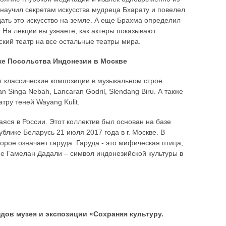
 научил секретам искусства мудреца Бхарату и повелел
дать это искусство на земле. А еще Брахма определил
. На лекции вы узнаете, как актеры показывают
ский театр на все остальные театры мира.
жке Посольства Индонезии в Москве
т классические композиции в музыкальном строе
an Singa Nebah, Lancaran Godril, Slendang Biru. А также
тру теней Wayang Kulit.
яся в России. Этот коллектив был основан на базе
лике Беларусь 21 июля 2017 года в г. Москве. В
орое означает гаруда. Гаруда - это мифическая птица,
ие Гамелан Дадали – символ индонезийской культуры в
ндов музея и экспозиции «Сохраняя культуру.