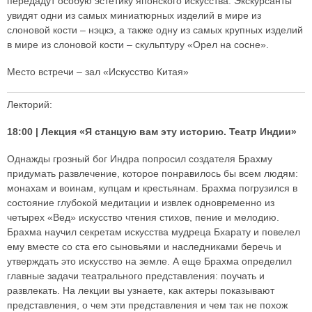
передадут особую эстетику японского искусства. Экскурсанты
увидят одни из самых миниатюрных изделий в мире из
слоновой кости – нэцкэ, а также одну из самых крупных изделий
в мире из слоновой кости – скульптуру «Орел на сосне».
Место встречи – зал «Искусство Китая»
Лекторий:
18:00 | Лекция «Я станцую вам эту историю. Театр Индии»
Однажды грозный бог Индра попросил создателя Брахму
придумать развлечение, которое понравилось бы всем людям:
монахам и воинам, купцам и крестьянам. Брахма погрузился в
состояние глубокой медитации и извлек одновременно из
четырех «Вед» искусство чтения стихов, пение и мелодию.
Брахма научил секретам искусства мудреца Бхарату и повелел
ему вместе со ста его сыновьями и наследниками беречь и
утверждать это искусство на земле. А еще Брахма определил
главные задачи театрального представления: поучать и
развлекать. На лекции вы узнаете, как актеры показывают
представления, о чем эти представления и чем так не похож