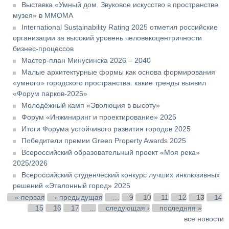
Выставка «Умный дом. Звуковое искусство в пространстве
музея» в ММОМА
International Sustainability Rating 2025 отметил российские
организации за высокий уровень человекоцентричности
бизнес-процессов
Мастер-план Минусинска 2026 – 2040
Малые архитектурные формы как основа формирования
«умного» городского пространства: какие тренды выявил
«Форум парков-2025»
Молодёжный камп «Эволюция в высоту»
Форум «Инжиниринг и проектирование» 2025
Итоги Форума устойчивого развития городов 2025
Победители премии Green Property Awards 2025
Всероссийский образовательный проект «Моя река»
2025/2026
Всероссийский студенческий конкурс лучших инклюзивных
решений «Эталонный город» 2025
Страницы
« первая
‹ предыдущая
…
9
10
11
12
13
14
15
16
17
…
следующая ›
последняя »
все новости