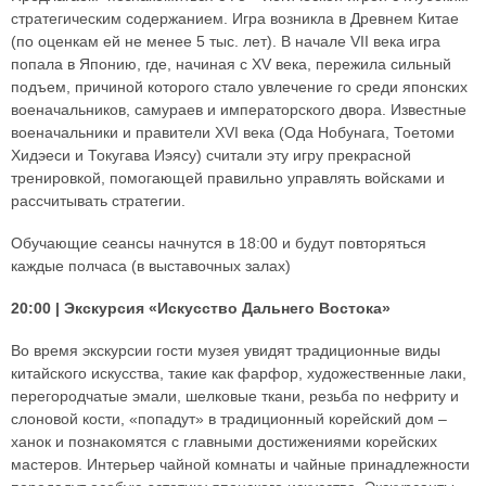
стратегическим содержанием. Игра возникла в Древнем Китае
(по оценкам ей не менее 5 тыс. лет). В начале VII века игра
попала в Японию, где, начиная с XV века, пережила сильный
подъем, причиной которого стало увлечение го среди японских
военачальников, самураев и императорского двора. Известные
военачальники и правители XVI века (Ода Нобунага, Тоетоми
Хидэеси и Токугава Иэясу) считали эту игру прекрасной
тренировкой, помогающей правильно управлять войсками и
рассчитывать стратегии.
Обучающие сеансы начнутся в 18:00 и будут повторяться
каждые полчаса (в выставочных залах)
20:00 | Экскурсия «Искусство Дальнего Востока»
Во время экскурсии гости музея увидят традиционные виды
китайского искусства, такие как фарфор, художественные лаки,
перегородчатые эмали, шелковые ткани, резьба по нефриту и
слоновой кости, «попадут» в традиционный корейский дом –
ханок и познакомятся с главными достижениями корейских
мастеров. Интерьер чайной комнаты и чайные принадлежности