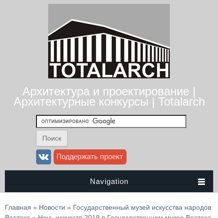
Архитектура и проектирование |
Архитектурные конкурсы | Totalarch
Navigation
Вы здесь
Главная
»
Новости
»
Государственный музей искусства народов
Востока
» Ночь искусств 2019 в Государственном музее Востока