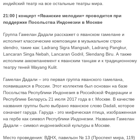
индийский театр на все остальные театры мира.
21:00 | концерт «Яванские мелодии» проводится при
поддержке Посольства Индонезии в Москве
Группа Гамелан Дадали расскажет о яванском гамелане и
исполнит классические композиции в музыкальном строе
slendro, такие как: Ladrang Sigra Mangsah, Ladrang Pangkur,
Lancaran Singa Nebah, Lancaran Godril, Slendang Biru. А также
исполним аккомпанемент к яванским танцам и к традиционному
театру теней Wayang Kulit.
Гамелан Дадали – это первая группа яванского гамелана,
появившаяся в России. Этот коллектив был основан на базе
Посольства Республики Индонезия в Российской Федерации и
Республике Беларусь 21 июля 2017 года в г. Москве. В качестве
названия группы было выбрано яванское слово Dadali, которое
означает гаруда. Гаруда - это мифическая птица, изображенная
на гербе как символ Республики Индонезии. Название Гамелан
Дадали – символ индонезийской культуры в Москве.
Место проведения: ВДНХ, павильон № 13 (Проспект мира, 119)