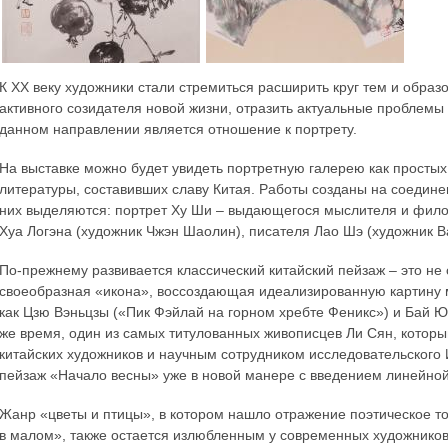
К XX веку художники стали стремиться расширить круг тем и образ
активного созидателя новой жизни, отразить актуальные проблем
данном направлении является отношение к портрету.
На выставке можно будет увидеть портретную галерею как простых
литературы, составивших славу Китая. Работы созданы на соедине
них выделяются: портрет Ху Ши – выдающегося мыслителя и филос
Хуа Логэна (художник Чжэн Шаолин), писателя Лао Шэ (художник В
По-прежнему развивается классический китайский пейзаж – это не
своеобразная «икона», воссоздающая идеализированную картину м
как Цзю Вэньцзы («Пик Фэйлай на горном хребте Феникс») и Бай Ю
же время, один из самых титулованных живописцев Ли Сян, котор
китайских художников и научным сотрудником исследовательского 
пейзаж «Начало весны» уже в новой манере с введением линейной
Жанр «цветы и птицы», в котором нашло отражение поэтическое т
в малом», также остается излюбленным у современных художников