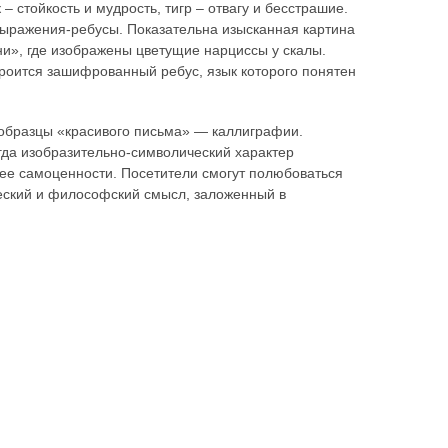
– стойкость и мудрость, тигр – отвагу и бесстрашие.
ыражения-ребусы. Показательна изысканная картина
ни», где изображены цветущие нарциссы у скалы.
троится зашифрованный ребус, язык которого понятен
 образцы «красивого письма» — каллиграфии.
огда изобразительно-символический характер
 ее самоценности. Посетители смогут полюбоваться
еский и философский смысл, заложенный в