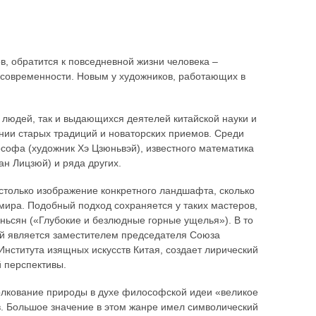
ов, обратится к повседневной жизни человека –
ы современности. Новым у художников, работающих в
 людей, так и выдающихся деятелей китайской науки и
нии старых традиций и новаторских приемов. Среди
офа (художник Хэ Цзюньвэй), известного математика
ан Лицзюй) и ряда других.
 столько изображение конкретного ландшафта, сколько
ира. Подобный подход сохраняется у таких мастеров,
ньсян («Глубокие и безлюдные горные ущелья»). В то
ый является заместителем председателя Союза
Института изящных искусств Китая, создает лирический
 перспективы.
олкование природы в духе философской идеи «великое
. Большое значение в этом жанре имел символический