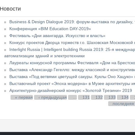
Новости
Business & Design Dialogue 2019: форум-выставка по дизайну
Конференция «BIM Education DAY-2019»
Фестиваль «Дни авангарда. Искусство и власть»
Конкурс проектов Дворца торжеств г.о. Шаховская Московской 
Interlight Russia | Intelligent building Russia 2019: 25-я меж
автоматизации зданий и электротехники
Лауреаты конкурсной программы Фестиваля «Дом на Брестск
Выставка «Александр Гегелло: между классикой и конструктив
Выставка «Под ветвями цветущей сакуры. Куклы Оно Хацуко» 
Выставочный проект «Эпоха модерна» в Музее архитектуры им
Архитектурно-дизайнерский конкурс «Золотой Трезини» 2019
Страницы
« первая
‹ предыдущая
…
131
132
133
134
последняя