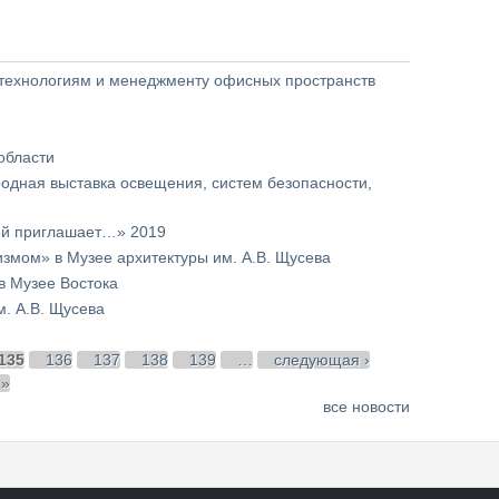
, технологиям и менеджменту офисных пространств
области
дународная выставка освещения, систем безопасности,
ой приглашает…» 2019
измом» в Музее архитектуры им. А.В. Щусева
в Музее Востока
. А.В. Щусева
135
136
137
138
139
…
следующая ›
 »
все новости