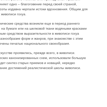
иняет одно – благоговение перед своей страной,
поэты издавна черпали истоки вдохновения. Общим для
 живописи гохуа.
нические средства возникли еще в период раннего
я на бумаге или на шелковой ткани водяными красками
ым средством выразительности в живописи гохуа
азнообразие форм и жанров, при знакомстве с этим
мечены печатью национального своеобразия.
кусстве проявились, прежде всего, в живописи.
ческих канонизированных схем, использовали большую
дет синтез старых приемов и новаций, нередко
ование достижений реалистической школы живописи.