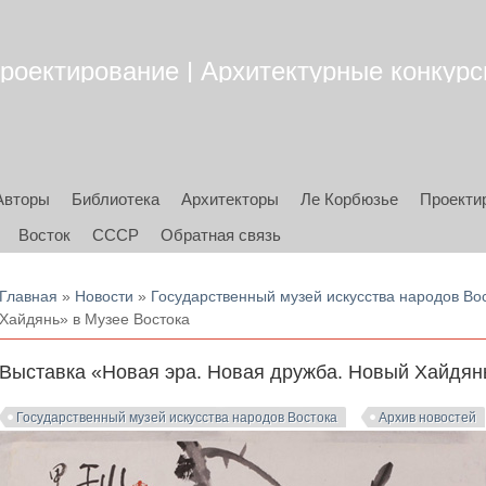
роектирование | Архитектурные конкурсы
Авторы
Библиотека
Архитекторы
Ле Корбюзье
Проекти
Восток
СССР
Обратная связь
Вы здесь
Главная
»
Новости
»
Государственный музей искусства народов Во
Хайдянь» в Музее Востока
Выставка «Новая эра. Новая дружба. Новый Хайдян
Государственный музей искусства народов Востока
Архив новостей