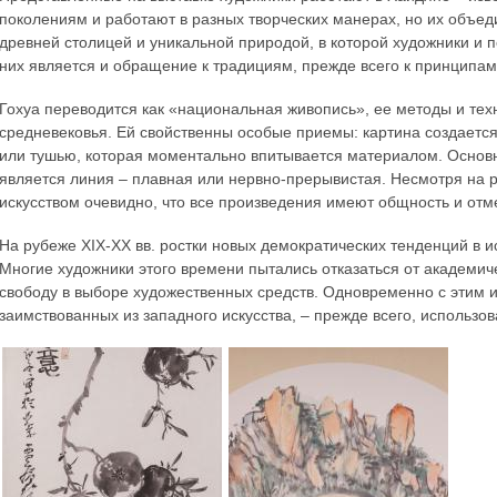
поколениям и работают в разных творческих манерах, но их объед
древней столицей и уникальной природой, в которой художники и 
них является и обращение к традициям, прежде всего к принципам
Гохуа переводится как «национальная живопись», ее методы и тех
средневековья. Ей свойственны особые приемы: картина создаетс
или тушью, которая моментально впитывается материалом. Основн
является линия – плавная или нервно-прерывистая. Несмотря на р
искусством очевидно, что все произведения имеют общность и от
На рубеже XIX-XX вв. ростки новых демократических тенденций в ис
Многие художники этого времени пытались отказаться от академи
свободу в выборе художественных средств. Одновременно с этим и
заимствованных из западного искусства, – прежде всего, использ