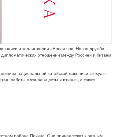
живописи и каллиграфии «Новая эра. Новая дружба.
я дипломатических отношений между Россией и Китаем
радициях национальной китайской живописи «гохуа»:
ая, работы в жанре «цветы и птицы», а также
естном районе Пекина. Они принадлежат к разным