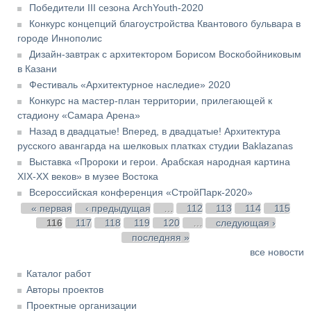
Победители III сезона ArchYouth-2020
Конкурс концепций благоустройства Квантового бульвара в
городе Иннополис
Дизайн-завтрак с архитектором Борисом Воскобойниковым
в Казани
Фестиваль «Архитектурное наследие» 2020
Конкурс на мастер-план территории, прилегающей к
стадиону «Самара Арена»
Назад в двадцатые! Вперед, в двадцатые! Архитектура
русского авангарда на шелковых платках студии Baklazanas
Выставка «Пророки и герои. Арабская народная картина
XIX-XX веков» в музее Востока
Всероссийская конференция «СтройПарк-2020»
Страницы
« первая
‹ предыдущая
…
112
113
114
115
116
117
118
119
120
…
следующая ›
последняя »
все новости
Каталог работ
Авторы проектов
Проектные организации