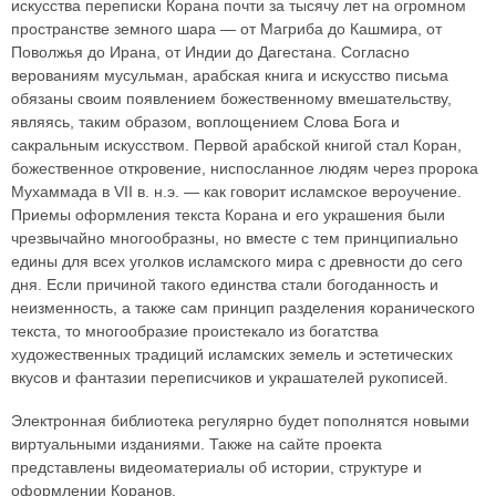
искусства переписки Корана почти за тысячу лет на огромном
пространстве земного шара — от Магриба до Кашмира, от
Поволжья до Ирана, от Индии до Дагестана. Согласно
верованиям мусульман, арабская книга и искусство письма
обязаны своим появлением божественному вмешательству,
являясь, таким образом, воплощением Слова Бога и
сакральным искусством. Первой арабской книгой стал Коран,
божественное откровение, ниспосланное людям через пророка
Мухаммада в VII в. н.э. — как говорит исламское вероучение.
Приемы оформления текста Корана и его украшения были
чрезвычайно многообразны, но вместе с тем принципиально
едины для всех уголков исламского мира с древности до сего
дня. Если причиной такого единства стали богоданность и
неизменность, а также сам принцип разделения коранического
текста, то многообразие проистекало из богатства
художественных традиций исламских земель и эстетических
вкусов и фантазии переписчиков и украшателей рукописей.
Электронная библиотека регулярно будет пополнятся новыми
виртуальными изданиями. Также на сайте проекта
представлены видеоматериалы об истории, структуре и
оформлении Коранов.