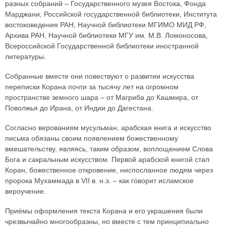
разных собраний – Государственного музея Востока, Фонда
Марджани, Российской государственной библиотеки, Института
востоковедения РАН, Научной библиотеки МГИМО МИД РФ,
Архива РАН, Научной библиотеки МГУ им. М.В. Ломоносова,
Всероссийской Государственной библиотеки иностранной
литературы.
Собранные вместе они повествуют о развитии искусства
переписки Корана почти за тысячу лет на огромном
пространстве земного шара – от Магриба до Кашмира, от
Поволжья до Ирана, от Индии до Дагестана.
Согласно верованиям мусульман, арабская книга и искусство
письма обязаны своим появлением божественному
вмешательству, являясь, таким образом, воплощением Слова
Бога и сакральным искусством. Первой арабской книгой стал
Коран, божественное откровение, ниспосланное людям через
пророка Мухаммада в VII в. н.э. – как говорит исламское
вероучение.
Приёмы оформления текста Корана и его украшения были
чрезвычайно многообразны, но вместе с тем принципиально