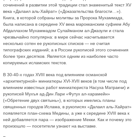
сочинений в развитии этой традиции стал знаменитый текст XV
века «Далаил аль-Хайрат» («Доказательства благости…»).
Книга, в которой собраны молитвы за Пророка Мухаммада,
была написана в середине XV века марокканским суфием Абу
Абдаллахом Мухаммадом Сулайманом ал-Джазули и стала
чрезвычайно популярна: в мире сейчас насчитывается
несколько сотен ее рукописных списков — не считая
типографских изданий; а в России рукописей этого сочинения
более трех десятков. Является одним из наиболее часто
копируемых исламских текстов.
В 30-40-х годах XVIII века под влиянием османской
«архитектурной» миниатюры XVI-XVII веков (в том числе под
влиянием известных работ миниатюриста Насуха Матракчи) и
рукописей Мухъя ад-Дин Лари «Футух ал-харамейн»
(«Обретение двух святынь»), в которых имелись планы
священных городов Ислама, в рукописях «Далаил аль-Хайрат»
появляется план-схема Медины, а уже к середине XVIII века к
ней добавляется пара — изображение Мекки. Как и почему это
произошло — посетители узнают на выставке.