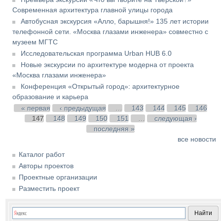
Современная архитектура главной улицы города
Автобусная экскурсия «Алло, барышня!» 135 лет истории
телефонной сети. «Москва глазами инженера» совместно с
музеем МГТС
Исследовательская программа Urban HUB 6.0
Новые экскурсии по архитектуре модерна от проекта
«Москва глазами инженера»
Конференция «Открытый город»: архитектурное
образование и карьера
Страницы
« первая
‹ предыдущая
…
143
144
145
146
147
148
149
150
151
…
следующая ›
последняя »
все новости
Каталог работ
Авторы проектов
Проектные организации
Разместить проект