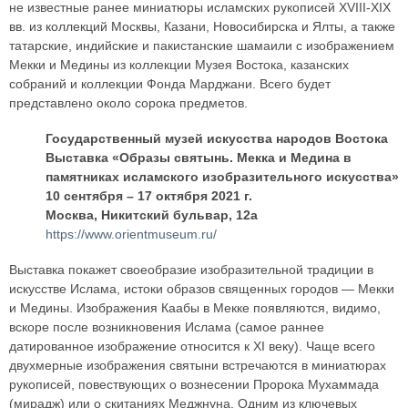
не известные ранее миниатюры исламских рукописей XVIII-XIX
вв. из коллекций Москвы, Казани, Новосибирска и Ялты, а также
татарские, индийские и пакистанские шамаили с изображением
Мекки и Медины из коллекции Музея Востока, казанских
собраний и коллекции Фонда Марджани. Всего будет
представлено около сорока предметов.
Государственный музей искусства народов Востока
Выставка «Образы святынь. Мекка и Медина в
памятниках исламского изобразительного искусства»
10 сентября – 17 октября 2021 г.
Москва, Никитский бульвар, 12a
https://www.orientmuseum.ru/
Выставка покажет своеобразие изобразительной традиции в
искусстве Ислама, истоки образов священных городов — Мекки
и Медины. Изображения Каабы в Мекке появляются, видимо,
вскоре после возникновения Ислама (самое раннее
датированное изображение относится к XI веку). Чаще всего
двухмерные изображения святыни встречаются в миниатюрах
рукописей, повествующих о вознесении Пророка Мухаммада
(мирадж) или о скитаниях Меджнуна. Одним из ключевых