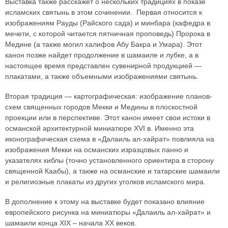
Выставка также расскажет о нескольких традициях в показе
исламских святынь в этом сочинении. Первая относится к
изображениям Рауды (Райского сада) и минбара (кафедра в
мечети, с которой читается пятничная проповедь) Пророка в
Медине (а также могил халифов Абу Бакра и Умара). Этот
канон позже найдет продолжение в шамаиле и лубке, а в
настоящее время представлен сувенирной продукцией —
плакатами, а также объемными изображениями святынь.
Вторая традиция — картографическая: изображение планов-
схем священных городов Мекки и Медины в плоскостной
проекции или в перспективе. Этот канон имеет свои истоки в
османской архитектурной миниатюре XVI в. Именно эта
иконографическая схема в «Далаиль ал-хайрат» повлияла на
изображения Мекки на османских изразцовых панно и
указателях киблы (точно установленного ориентира в сторону
священной Каабы), а также на османские и татарские шамаили
и религиозные плакаты из других уголков исламского мира.
В дополнение к этому на выставке будет показано влияние
европейского рисунка на миниатюры «Далаиль ал-хайрат» и
шамаили конца XIX – начала XX веков.