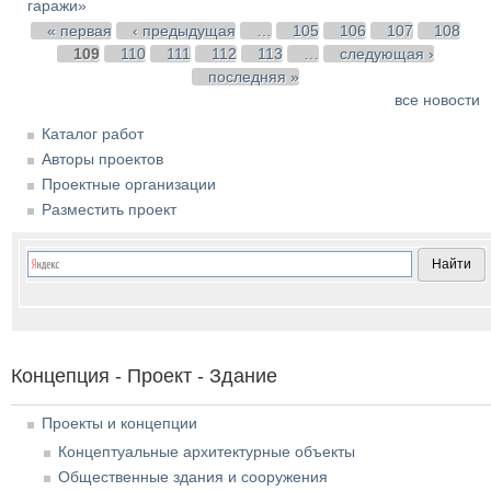
гаражи»
Страницы
« первая
‹ предыдущая
…
105
106
107
108
109
110
111
112
113
…
следующая ›
последняя »
все новости
Каталог работ
Авторы проектов
Проектные организации
Разместить проект
Концепция - Проект - Здание
Проекты и концепции
Концептуальные архитектурные объекты
Общественные здания и сооружения