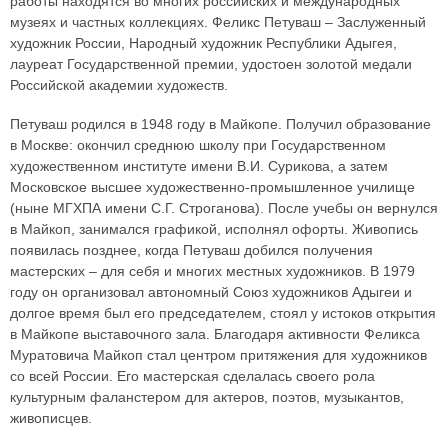
работы находятся во многих российских и международных
музеях и частных коллекциях. Феликс Петуваш – Заслуженный
художник России, Народный художник Республики Адыгея,
лауреат Государственной премии, удостоен золотой медали
Российской академии художеств.
Петуваш родился в 1948 году в Майкопе. Получил образование
в Москве: окончил среднюю школу при Государственном
художественном институте имени В.И. Сурикова, а затем
Московское высшее художественно-промышленное училище
(ныне МГХПА имени С.Г. Строганова). После учебы он вернулся
в Майкоп, занимался графикой, исполнял офорты. Живопись
появилась позднее, когда Петуваш добился получения
мастерских – для себя и многих местных художников. В 1979
году он организовал автономный Союз художников Адыгеи и
долгое время был его председателем, стоял у истоков открытия
в Майкопе выставочного зала. Благодаря активности Феликса
Муратовича Майкоп стал центром притяжения для художников
со всей России. Его мастерская сделалась своего рола
культурным фаланстером для актеров, поэтов, музыкантов,
живописцев.