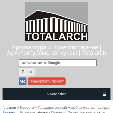
Архитектура и проектирование |
Архитектурные конкурсы | Totalarch
Navigation
Вы здесь
Главная
»
Новости
»
Государственный музей искусства народов
Востока
» Выставка «Феликс Петуваш. Полет над тернами» в