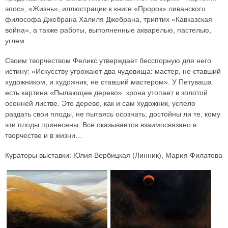
эпос», «Жизнь», иллюстрации к книге «Пророк» ливанского
философа Джебрана Халиля Джебрана, триптих «Кавказская
война», а также работы, выполненные акварелью, пастелью,
углем.
Своим творчеством Феликс утверждает бесспорную для него
истину: «Искусству угрожают два чудовища: мастер, не ставший
художником, и художник, не ставший мастером». У Петуваша
есть картина «Пылающее дерево»: крона утопает в золотой
осенней листве. Это дерево, как и сам художник, успело
раздать свои плоды, не пытаясь осознать, достойны ли те, кому
эти плоды принесены. Все оказывается взаимосвязано в
творчестве и в жизни…
Кураторы выставки: Юлия Вербицкая (Линник), Мария Филатова