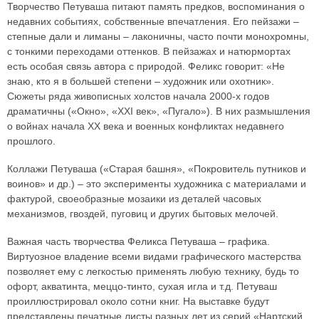
Творчество Петуваша питают память предков, воспоминания о
недавних событиях, собственные впечатления. Его пейзажи –
степные дали и лиманы – лаконичны, часто почти монохромны,
с тонкими переходами оттенков. В пейзажах и натюрмортах
есть особая связь автора с природой. Феликс говорит: «Не
знаю, кто я в большей степени – художник или охотник».
Сюжеты ряда живописных холстов начала 2000-х годов
драматичны («Окно», «XXI век», «Пугало»). В них размышления
о войнах начала XX века и военных конфликтах недавнего
прошлого.
Коллажи Петуваша («Старая башня», «Покровитель путников и
воинов» и др.) – это эксперименты художника с материалами и
фактурой, своеобразные мозаики из деталей часовых
механизмов, гвоздей, пуговиц и других бытовых мелочей.
Важная часть творчества Феликса Петуваша – графика.
Виртуозное владение всеми видами графического мастерства
позволяет ему с легкостью применять любую технику, будь то
офорт, акватинта, меццо-тинто, сухая игла и т.д. Петуваш
проиллюстрировал около сотни книг. На выставке будут
представлены печатные листы разных лет из серий «Нартский