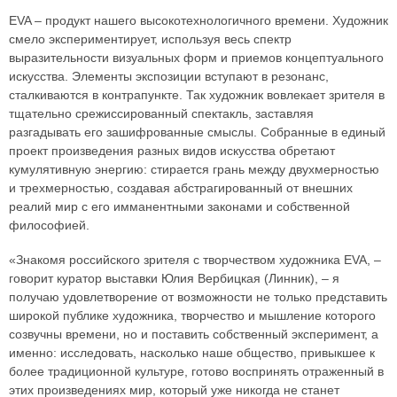
EVA – продукт нашего высокотехнологичного времени. Художник
смело экспериментирует, используя весь спектр
выразительности визуальных форм и приемов концептуального
искусства. Элементы экспозиции вступают в резонанс,
сталкиваются в контрапункте. Так художник вовлекает зрителя в
тщательно срежиссированный спектакль, заставляя
разгадывать его зашифрованные смыслы. Собранные в единый
проект произведения разных видов искусства обретают
кумулятивную энергию: стирается грань между двухмерностью
и трехмерностью, создавая абстрагированный от внешних
реалий мир с его имманентными законами и собственной
философией.
«Знакомя российского зрителя с творчеством художника EVA, –
говорит куратор выставки Юлия Вербицкая (Линник), – я
получаю удовлетворение от возможности не только представить
широкой публике художника, творчество и мышление которого
созвучны времени, но и поставить собственный эксперимент, а
именно: исследовать, насколько наше общество, привыкшее к
более традиционной культуре, готово воспринять отраженный в
этих произведениях мир, который уже никогда не станет