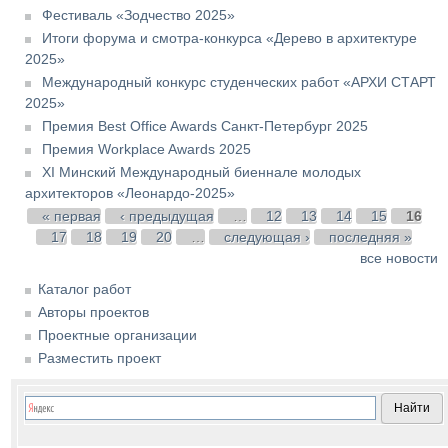
Фестиваль «Зодчество 2025»
Итоги форума и смотра-конкурса «Дерево в архитектуре
2025»
Международный конкурс студенческих работ «АРХИ СТАРТ
2025»
Премия Best Office Awards Санкт-Петербург 2025
Премия Workplace Awards 2025
XI Минский Международный биеннале молодых
архитекторов «Леонардо-2025»
Страницы
« первая
‹ предыдущая
…
12
13
14
15
16
17
18
19
20
…
следующая ›
последняя »
все новости
Каталог работ
Авторы проектов
Проектные организации
Разместить проект