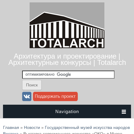
Архитектура и проектирование |
Архитектурные конкурсы | Totalarch
Navigation
Вы здесь
Главная
»
Новости
»
Государственный музей искусства народов
Востока
» Выставка современного искусства «ОКО» в Музее