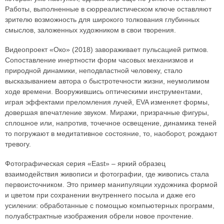
Работы, выполненные в сюрреалистическом ключе оставляют
зрителю возможность для широкого толкования глубинных
смыслов, заложенных художником в свои творения.
Видеопроект «Око» (2018) завораживает пульсацией ритмов.
Сопоставление инертности форм часовых механизмов и
природной динамики, неподвластной человеку, стало
высказыванием автора о быстротечности жизни, неумолимом
ходе времени. Вооружившись оптическими инструментами,
играя эффектами преломления лучей, EVA изменяет формы,
довершая впечатление звуком. Миражи, призрачные фигуры,
сплошное или, напротив, точечное освещение, динамика теней
то погружают в медитативное состояние, то, наоборот, рождают
тревогу.
Фотографическая серия «East» – яркий образец
взаимодействия живописи и фотографии, где живопись стала
первоисточником. Это пример манипуляции художника формой
и цветом при сохранении внутреннего посыла и даже его
усилении: обработанные с помощью компьютерных программ,
полуабстрактные изображения обрели новое прочтение.