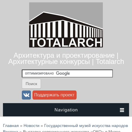
Архитектура и проектирование |
Архитектурные конкурсы | Totalarch
Navigation
Вы здесь
Главная
»
Новости
»
Государственный музей искусства народов
Востока
» Выставка современного искусства «ОКО» в Музее