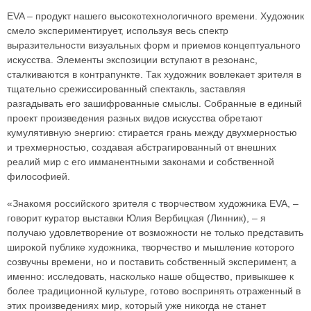
EVA – продукт нашего высокотехнологичного времени. Художник
смело экспериментирует, используя весь спектр
выразительности визуальных форм и приемов концептуального
искусства. Элементы экспозиции вступают в резонанс,
сталкиваются в контрапункте. Так художник вовлекает зрителя в
тщательно срежиссированный спектакль, заставляя
разгадывать его зашифрованные смыслы. Собранные в единый
проект произведения разных видов искусства обретают
кумулятивную энергию: стирается грань между двухмерностью
и трехмерностью, создавая абстрагированный от внешних
реалий мир с его имманентными законами и собственной
философией.
«Знакомя российского зрителя с творчеством художника EVA, –
говорит куратор выставки Юлия Вербицкая (Линник), – я
получаю удовлетворение от возможности не только представить
широкой публике художника, творчество и мышление которого
созвучны времени, но и поставить собственный эксперимент, а
именно: исследовать, насколько наше общество, привыкшее к
более традиционной культуре, готово воспринять отраженный в
этих произведениях мир, который уже никогда не станет