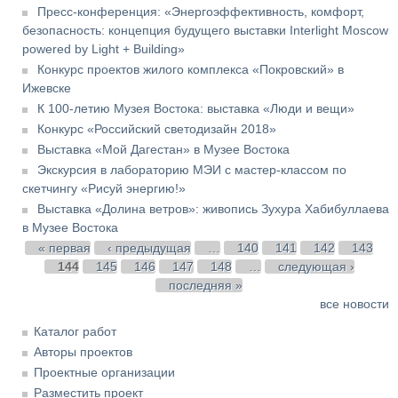
Пресс-конференция: «Энергоэффективность, комфорт,
безопасность: концепция будущего выставки Interlight Moscow
powered by Light + Building»
Конкурс проектов жилого комплекса «Покровский» в
Ижевске
К 100-летию Музея Востока: выставка «Люди и вещи»
Конкурс «Российский светодизайн 2018»
Выставка «Мой Дагестан» в Музее Востока
Экскурсия в лабораторию МЭИ с мастер-классом по
скетчингу «Рисуй энергию!»
Выставка «Долина ветров»: живопись Зухура Хабибуллаева
в Музее Востока
Страницы
« первая
‹ предыдущая
…
140
141
142
143
144
145
146
147
148
…
следующая ›
последняя »
все новости
Каталог работ
Авторы проектов
Проектные организации
Разместить проект