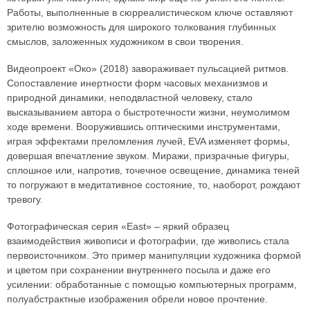
Работы, выполненные в сюрреалистическом ключе оставляют
зрителю возможность для широкого толкования глубинных
смыслов, заложенных художником в свои творения.
Видеопроект «Око» (2018) завораживает пульсацией ритмов.
Сопоставление инертности форм часовых механизмов и
природной динамики, неподвластной человеку, стало
высказыванием автора о быстротечности жизни, неумолимом
ходе времени. Вооружившись оптическими инструментами,
играя эффектами преломления лучей, EVA изменяет формы,
довершая впечатление звуком. Миражи, призрачные фигуры,
сплошное или, напротив, точечное освещение, динамика теней
то погружают в медитативное состояние, то, наоборот, рождают
тревогу.
Фотографическая серия «East» – яркий образец
взаимодействия живописи и фотографии, где живопись стала
первоисточником. Это пример манипуляции художника формой
и цветом при сохранении внутреннего посыла и даже его
усилении: обработанные с помощью компьютерных программ,
полуабстрактные изображения обрели новое прочтение.