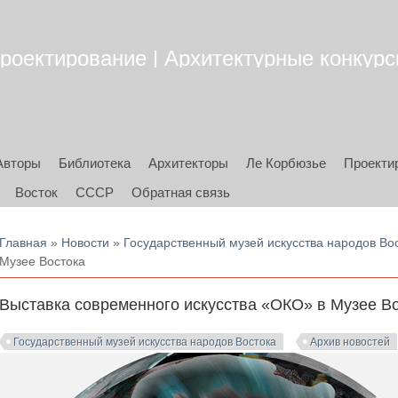
роектирование | Архитектурные конкурсы
Авторы
Библиотека
Архитекторы
Ле Корбюзье
Проекти
Восток
СССР
Обратная связь
Вы здесь
Главная
»
Новости
»
Государственный музей искусства народов Во
Музее Востока
Выставка современного искусства «ОКО» в Музее В
Государственный музей искусства народов Востока
Архив новостей