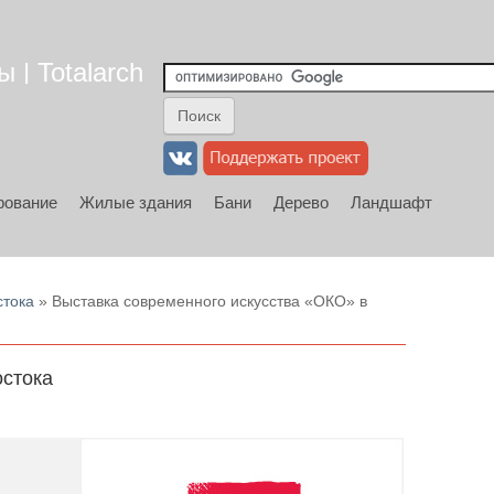
 | Totalarch
рование
Жилые здания
Бани
Дерево
Ландшафт
стока
» Выставка современного искусства «ОКО» в
остока