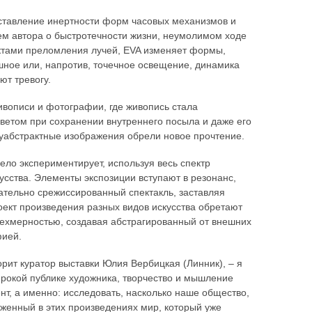
оставление инертности форм часовых механизмов и
ем автора о быстротечности жизни, неумолимом ходе
ктами преломления лучей, EVA изменяет формы,
ное или, напротив, точечное освещение, динамика
ют тревогу.
ивописи и фотографии, где живопись стала
ветом при сохранении внутреннего посыла и даже его
абстрактные изображения обрели новое прочтение.
ело экспериментирует, используя весь спектр
сства. Элементы экспозиции вступают в резонанс,
щательно срежиссированный спектакль, заставляя
ект произведения разных видов искусства обретают
рехмерностью, создавая абстрагированный от внешних
фией.
орит куратор выставки Юлия Вербицкая (Линник), – я
ирокой публике художника, творчество и мышление
нт, а именно: исследовать, насколько наше общество,
аженный в этих произведениях мир, который уже