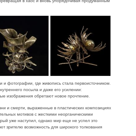
 превращая в хаос и вновь упорядочивая продуманным
 и фотографии, где живопись стала первоисточником.
утреннего посыла и даже его усилении:
ые изображения обретают новое прочтение.
зни и смерти, выраженные в пластических композициях
ительных мотивов с жесткими неорганическими
орый уже наступил, однако мир еще не успел это
ют зрителю возможность для широкого толкования