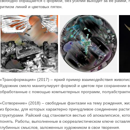
свободно обращается с формой, без усилий выходит за ее рамки,
ритмом линий и цветовых пятен.
«Трансформация» (2017) – яркий пример взаимодействия живописи
Художник смело манипулирует формой и цветом при сохранении вн
обработанные с помощью компьютерных программ, полуабстрактн
«Сотворение» (2018) – свободные фантазии на тему рождения, жи
из бронзы, для которых характерно причудливое соединение раст
структурами. Райский сад становится вестью об апокалипсисе, кот
понять. Работы, выполненные в сюрреалистическом ключе оставля
глубинных смыслов, заложенных художником в свои творения.