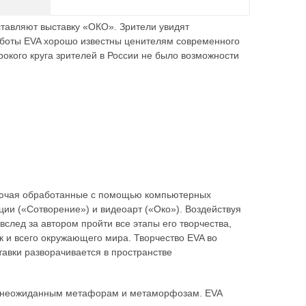
тавляют выставку «ОКО». Зрители увидят
боты EVA хорошо известны ценителям современного
рокого круга зрителей в России не было возможности
ключая обработанные с помощью компьютерных
и («Сотворение») и видеоарт («Око»). Воздействуя
след за автором пройти все этапы его творчества,
к и всего окружающего мира. Творчество EVA во
тавки разворачивается в пространстве
ь к неожиданным метафорам и метаморфозам. EVA