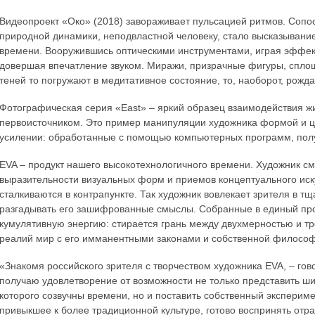
Видеопроект «Око» (2018) завораживает пульсацией ритмов. Соп
природной динамики, неподвластной человеку, стало высказывани
времени. Вооружившись оптическими инструментами, играя эффе
довершая впечатление звуком. Миражи, призрачные фигуры, сплош
теней то погружают в медитативное состояние, то, наоборот, рожда
Фотографическая серия «East» – яркий образец взаимодействия ж
первоисточником. Это пример манипуляции художника формой и ц
усилении: обработанные с помощью компьютерных программ, полу
EVA – продукт нашего высокотехнологичного времени. Художник см
выразительности визуальных форм и приемов концептуального иску
сталкиваются в контрапункте. Так художник вовлекает зрителя в т
разгадывать его зашифрованные смыслы. Собранные в единый про
кумулятивную энергию: стирается грань между двухмерностью и т
реалий мир с его имманентными законами и собственной филосо
«Знакомя российского зрителя с творчеством художника EVA, – гов
получаю удовлетворение от возможности не только представить ш
которого созвучны времени, но и поставить собственный экспериме
привыкшее к более традиционной культуре, готово воспринять отр