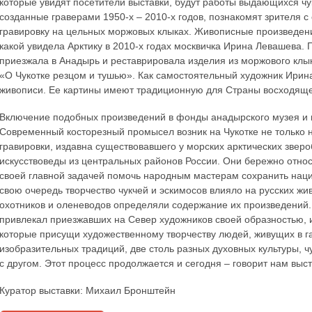
которые увидят посетители выставки, будут работы выдающихся чу
созданные граверами 1950-х – 2010-х годов, познакомят зрителя 
гравировку на цельных моржовых клыках. Живописные произведени
какой увидела Арктику в 2010-х годах москвичка Ирина Левашева.
приезжала в Анадырь и реставрировала изделия из моржового клыка
«О Чукотке резцом и тушью». Как самостоятельный художник Ирин
живописи. Ее картины имеют традиционную для Страны восходяще
Включение подобных произведений в фонды анадырского музея и в 
Современный косторезный промысел возник на Чукотке не только н
гравировки, издавна существовавшего у морских арктических звер
искусствоведы из центральных районов России. Они бережно отно
своей главной задачей помочь народным мастерам сохранить наци
свою очередь творчество чукчей и эскимосов влияло на русских ж
охотников и оленеводов определяли содержание их произведений. 
привлекал приезжавших на Север художников своей образностью, 
которые присущи художественному творчеству людей, живущих в г
изобразительных традиций, две столь разных духовных культуры, чу
с другом. Этот процесс продолжается и сегодня – говорит нам выс
Куратор выставки: Михаил Бронштейн