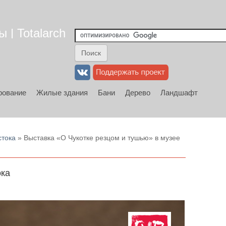
 | Totalarch
рование
Жилые здания
Бани
Дерево
Ландшафт
стока
» Выставка «О Чукотке резцом и тушью» в музее
ока