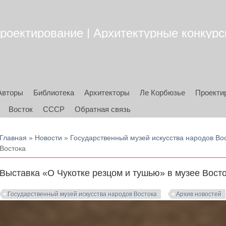
роектирование | Архитектурные конкурсы
Авторы
Библиотека
Архитекторы
Ле Корбюзье
Проекти
Восток
СССР
Обратная связь
Вы здесь
Главная
»
Новости
»
Государственный музей искусства народов Во
Востока
Выставка «О Чукотке резцом и тушью» в музее Вост
Государственный музей искусства народов Востока
Архив новостей