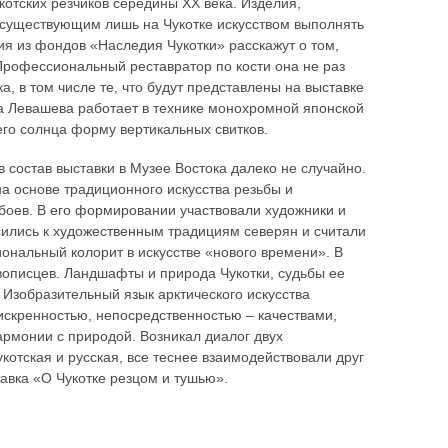
котских резчиков середины ХХ века. Изделия,
с существующим лишь на Чукотке искусством выполнять
я из фондов «Наследия Чукотки» расскажут о том,
 Профессиональный реставратор по кости она не раз
, в том числе те, что будут представлены на выставке
а Левашева работает в технике монохромной японской
го солнца форму вертикальных свитков.
состав выставки в Музее Востока далеко не случайно.
а основе традиционного искусства резьбы и
обоев. В его формировании участвовали художники и
сились к художественным традициям северян и считали
ональный колорит в искусстве «нового времени». В
ивописцев. Ландшафты и природа Чукотки, судьбы ее
Изобразительный язык арктического искусства
искренностью, непосредственностью – качествами,
армонии с природой. Возникал диалог двух
котская и русская, все теснее взаимодействовали друг
тавка «О Чукотке резцом и тушью».