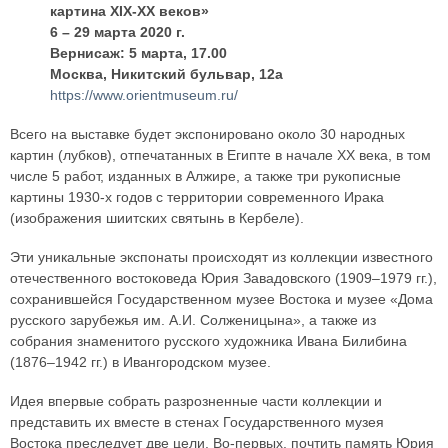
картина XIX-XX веков»
6 – 29 марта 2020 г.
Вернисаж: 5 марта, 17.00
Москва, Никитский бульвар, 12а
https://www.orientmuseum.ru/
Всего на выставке будет экспонировано около 30 народных
картин (лубков), отпечатанных в Египте в начале XX века, в том
числе 5 работ, изданных в Алжире, а также три рукописные
картины 1930-х годов с территории современного Ирака
(изображения шиитских святынь в Кербеле).
Эти уникальные экспонаты происходят из коллекции известного
отечественного востоковеда Юрия Завадовского (1909–1979 гг.),
сохранившейся Государственном музее Востока и музее «Дома
русского зарубежья им. А.И. Солженицына», а также из
собрания знаменитого русского художника Ивана Билибина
(1876–1942 гг.) в Ивангородском музее.
Идея впервые собрать разрозненные части коллекции и
представить их вместе в стенах Государственного музея
Востока преследует две цели. Во-первых, почтить память Юрия