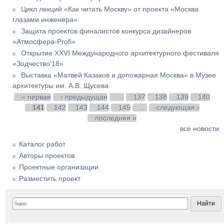
Цикл лекций «Как читать Москву» от проекта «Москва
глазами инженера»
Защита проектов финалистов конкурса дизайнеров
«Атмосфера-Profi»
Открытие XXVI Международного архитектурного фестиваля
«Зодчество'18»
Выставка «Матвей Казаков и допожарная Москва» в Музее
архитектуры им. А.В. Щусева
Страницы
« первая
‹ предыдущая
…
137
138
139
140
141
142
143
144
145
…
следующая ›
последняя »
все новости
Каталог работ
Авторы проектов
Проектные организации
Разместить проект