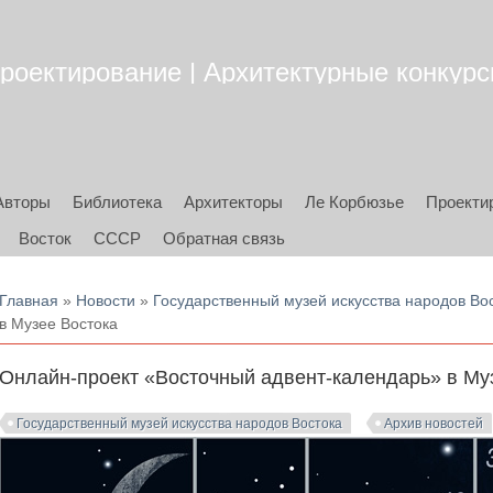
роектирование | Архитектурные конкурсы
Авторы
Библиотека
Архитекторы
Ле Корбюзье
Проекти
Восток
СССР
Обратная связь
Вы здесь
Главная
»
Новости
»
Государственный музей искусства народов Во
в Музее Востока
Онлайн-проект «Восточный адвент-календарь» в Му
Государственный музей искусства народов Востока
Архив новостей