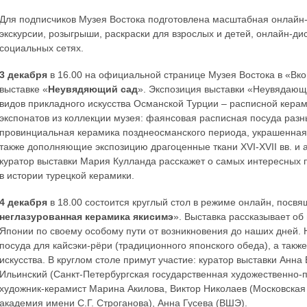
Для подписчиков Музея Востока подготовлена масштабная онлайн-
экскурсии, розыгрыши, раскраски для взрослых и детей, онлайн-дис
социальных сетях.
3 декабря
в 16.00 на официальной странице Музея Востока в «Вко
выставке «
Неувядяющий сад
». Экспозиция выставки «Неувядающ
видов прикладного искусства Османской Турции – расписной керам
экспонатов из коллекции музея: фаянсовая расписная посуда раз
провинциальная керамика позднеосманского периода, украшенная 
также дополняющие экспозицию драгоценные ткани XVI-XVII вв. и а
куратор выставки Мария Кулланда расскажет о самых интересных
в истории турецкой керамики.
4 декабря
в 18.00 состоится круглый стол в режиме онлайн, посв
неглазурованная керамика якисимэ
». Выставка рассказывает об
Японии по своему особому пути от возникновения до наших дней. 
посуда для кайсэки-рёри (традиционного японского обеда), а такж
искусства. В круглом столе примут участие: куратор выставки Анн
Ильинский (Санкт-Петербургская государственная художественно-
художник-керамист Марина Акилова, Виктор Николаев (Московска
академия имени С.Г. Строганова), Анна Гусева (ВШЭ).