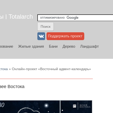
 | Totalarch
рование
Жилые здания
Бани
Дерево
Ландшафт
стока
» Онлайн-проект «Восточный адвент-календарь»
зее Востока