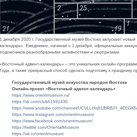
1 декабря 2020 г. Государственный музей Востока запускает новы
календарь». Ежедневно, начиная с 1 декабря, официальные аккаун
подписчиков разнообразными активностями и сюрпризами.
«Восточный адвент-календарь» – это уникальная онлайн-програм
Года, а также прекрасный способ сделать подготовку к празднику 
Государственный музей искусства народов Востока
Онлайн-проект «Восточный адвент-календарь»
https://www.orientmuseum.ru/
https://vk.com/club51591430
https://www.youtube.com/channel/UCVLLHoj91lBRBJY_4EEGK5g
https://www.instagram.com/orientmuseum/
https://www.facebook.com/orientmuseum/
https://twitter.com/OrientalMuseum
https://ok.ru/orientmuseum