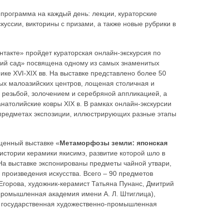
программа на каждый день: лекции, кураторские
куссии, викторины с призами, а также новые рубрики в
нтакте» пройдет кураторская онлайн-экскурсия по
ий сад» посвящена одному из самых знаменитых
ике XVI-XIX вв. На выставке представлено более 50
ных малоазийских центров, лощеная столичная и
резьбой, золочением и серебряной аппликацией, а
натолийские ковры XIX в. В рамках онлайн-экскурсии
 предметах экспозиции, иллюстрирующих разные этапы
ященный выставке «
Метаморфозы земли: японская
 истории керамики якисимэ, развитие которой шло в
На выставке экспонированы предметы чайной утвари,
е произведения искусства. Всего – 90 предметов
а Егорова, художник-керамист Татьяна Пунанс, Дмитрий
промышленная академия имени А. Л. Штиглица),
я государственная художественно-промышленная