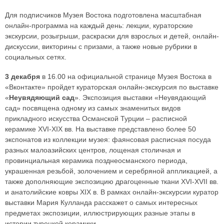
Для подписчиков Музея Востока подготовлена масштабная
онлайн-программа на каждый день: лекции, кураторские
экскурсии, розыгрыши, раскраски для взрослых и детей, онлайн-
дискуссии, викторины с призами, а также новые рубрики в
социальных сетях.
3 декабря
в 16.00 на официальной странице Музея Востока в
«Вконтакте» пройдет кураторская онлайн-экскурсия по выставке
«
Неувядяющий сад
». Экспозиция выставки «Неувядающий
сад» посвящена одному из самых знаменитых видов
прикладного искусства Османской Турции – расписной
керамике XVI-XIX вв. На выставке представлено более 50
экспонатов из коллекции музея: фаянсовая расписная посуда
разных малоазийских центров, лощеная столичная и
провинциальная керамика позднеосманского периода,
украшенная резьбой, золочением и серебряной аппликацией, а
также дополняющие экспозицию драгоценные ткани XVI-XVII вв.
и анатолийские ковры XIX в. В рамках онлайн-экскурсии куратор
выставки Мария Кулланда расскажет о самых интересных
предметах экспозиции, иллюстрирующих разные этапы в
истории турецкой керамики.