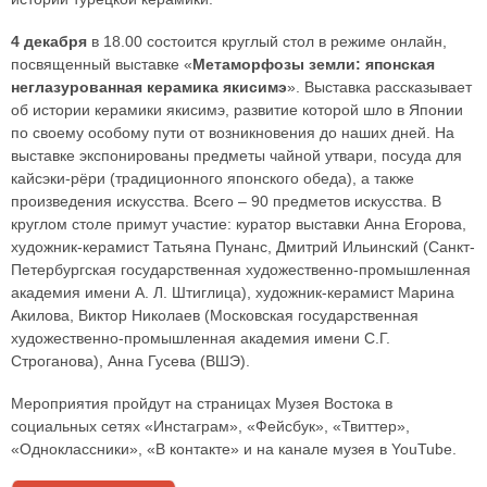
4 декабря
в 18.00 состоится круглый стол в режиме онлайн,
посвященный выставке «
Метаморфозы земли: японская
неглазурованная керамика якисимэ
». Выставка рассказывает
об истории керамики якисимэ, развитие которой шло в Японии
по своему особому пути от возникновения до наших дней. На
выставке экспонированы предметы чайной утвари, посуда для
кайсэки-рёри (традиционного японского обеда), а также
произведения искусства. Всего – 90 предметов искусства. В
круглом столе примут участие: куратор выставки Анна Егорова,
художник-керамист Татьяна Пунанс, Дмитрий Ильинский (Санкт-
Петербургская государственная художественно-промышленная
академия имени А. Л. Штиглица), художник-керамист Марина
Акилова, Виктор Николаев (Московская государственная
художественно-промышленная академия имени С.Г.
Строганова), Анна Гусева (ВШЭ).
Мероприятия пройдут на страницах Музея Востока в
социальных сетях «Инстаграм», «Фейсбук», «Твиттер»,
«Одноклассники», «В контакте» и на канале музея в YouTube.