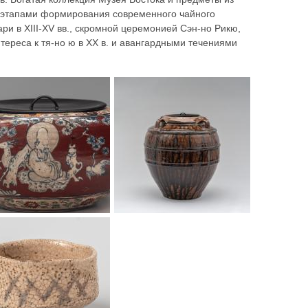
и этапами формирования современного чайного
ри в XIII-XV вв., скромной церемонией Сэн-но Рикю,
тереса к тя-но ю в ХХ в. и авангардными течениями