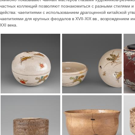
частных коллекций позволяют познакомиться с разными стилями 
действа: чаепитиями с использованием драгоценной китайской утва
чаепитиями для крупных феодалов в XVII-XIX вв., возрождением ин
XXI века.