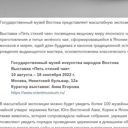
Государственный музей Востока представляет масштабную экспози
Выставка «Пять стихий чая» посвящена вещному миру японского ча
приготовления и питья зелёного чая, сформировавшейся в Японии
монахов и мирян, идей дзэн-буддизма и канонов традиционной эст
рождения выдающегося мастера, основоположника классического 
Государственный музей искусства народов Востока
Выставка «Пять стихий чая»
10 августа – 18 сентября 2022 г.
Москва, Никитский бульвар, 12a
Куратор выставки: Анна Егорова
https://www.orientmuseum.ru/
В масштабной экспозиции можно будет увидеть более 100 музейны
чайной утвари: керамика Китая, Юго-Восточной Азии, Кореи и Японии
также живопись, которая сопровождала чайные собрания, украшая
позволяют увидеть порядок проведения церемонии в домашнем обих
окимоно показывают чайных мастеров глазами художников-резчиков