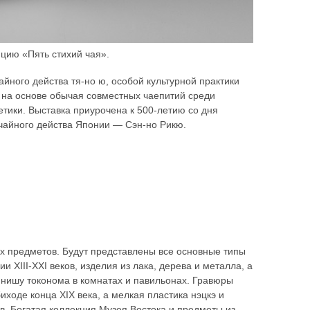
цию «Пять стихий чая».
йного действа тя-но ю, особой культурной практики
 на основе обычая совместных чаепитий среди
етики. Выставка приурочена к 500-летию со дня
чайного действа Японии — Сэн-но Рикю.
х предметов. Будут представлены все основные типы
 XIII-XXI веков, изделия из лака, дерева и металла, а
 нишу токонома в комнатах и павильонах. Гравюры
оде конца XIX века, а мелкая пластика нэцкэ и
. Богатая коллекция Музея Востока и предметы из