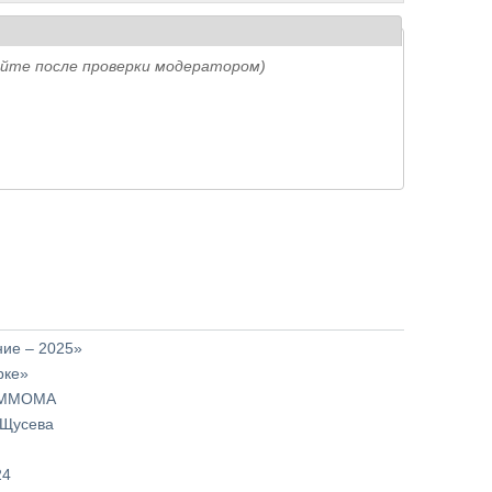
айте после проверки модератором)
ие – 2025»
рке»
в ММОМА
 Щусева
24