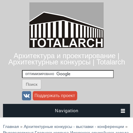
Архитектура и проектирование |
Архитектурные конкурсы | Totalarch
Navigation
Вы здесь
Главная
»
Архитектурные конкурсы - выставки - конференции
»
Редевелопмент Главного корпуса Ижевского оружейного завода