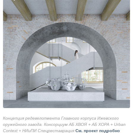
Концепция редевелопмента Главного корпуса Ижевского
оружейного завода. Консорциум АБ ХВОЯ + АБ ХОРА + Urban
Context + НИиПИ Спецреставрация
См. проект подробно