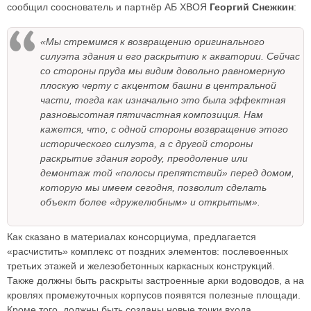
сообщил сооснователь и партнёр АБ ХВОЯ
Георгий Снежкин
:
«Мы стремимся к возвращению оригинального
силуэта здания и его раскрытию к акватории. Сейчас
со стороны пруда мы видим довольно равномерную
плоскую черту с акцентом башни в центральной
части, тогда как изначально это была эффектная
разновысотная пятичастная композиция. Нам
кажется, что, с одной стороны возвращение этого
исторического силуэта, а с другой стороны
раскрытие здания городу, преодоление или
демонтаж той «полосы препятствий» перед домом,
которую мы имеем сегодня, позволит сделать
объект более «дружелюбным» и открытым».
Как сказано в материалах консорциума, предлагается
«расчистить» комплекс от поздних элементов: послевоенных
третьих этажей и железобетонных каркасных конструкций.
Также должны быть раскрыты застроенные арки водоводов, а на
кровлях промежуточных корпусов появятся полезные площади.
Кроме того, должны быть созданы новые точки входа.