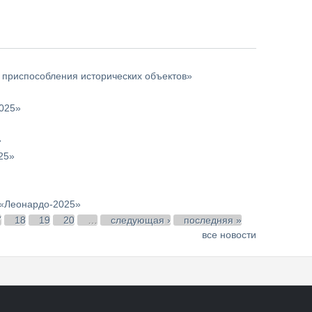
т приспособления исторических объектов»
2025»
»
25»
 «Леонардо-2025»
7
18
19
20
…
следующая ›
последняя »
все новости