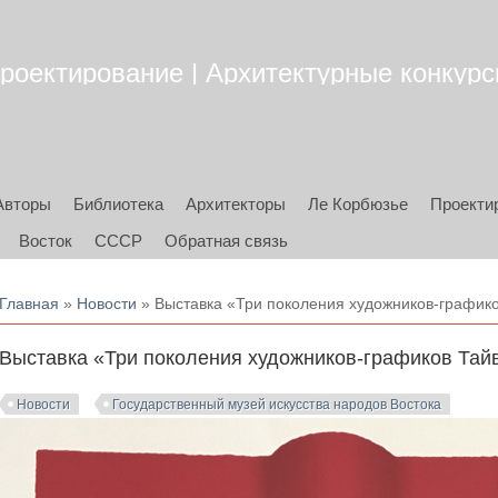
роектирование | Архитектурные конкурсы
Авторы
Библиотека
Архитекторы
Ле Корбюзье
Проекти
Восток
СССР
Обратная связь
Вы здесь
Главная
»
Новости
» Выставка «Три поколения художников-графико
Выставка «Три поколения художников-графиков Тайв
Новости
Государственный музей искусства народов Востока