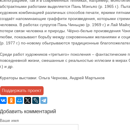
ксилографией, так и в современных техниках, например, монотипи
абстрактными работами выделяется Пань Мэнъяо (р. 1965 г.). Пыт
художник комбинацией различных способов печати, яркими пятнам
создаёт напоминающие граффити произведения, которыми стреми
человека. В работах супругов Пань Чиньцзю (р. 1969 г.) и Лай Май
потери связи человека и природы. Чёрно-белые произведения Чэня 
любви, показывают борьбу между сокровенными желаниями и соц
(р. 1977 г.) по-новому обыгрываются традиционные благопожелате
Среди работ художников «третьего» поколения – фантастические пе
повседневной жизни, смешанные с реальностью иллюзии в мирах Су
г.) и др.
Кураторы выставки: Ольга Чернова, Андрей Мартынов
Добавить комментарий
Ваше имя