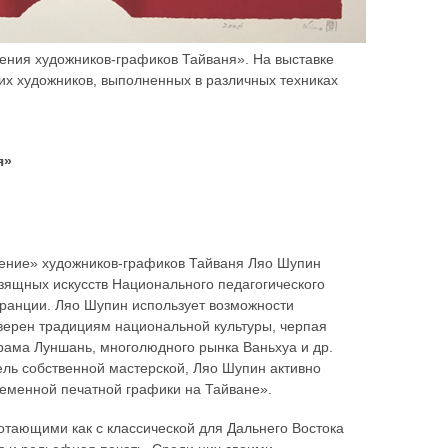
ления художников-графиков Тайваня». На выставке
их художников, выполненных в различных техниках
я»
ение» художников-графиков Тайваня Ляо Шупин
 изящных искусств Национального педагогического
Франции. Ляо Шупин использует возможности
 верен традициям национальной культуры, черпая
храма Луншань, многолюдного рынка Ваньхуа и др.
ль собственной мастерской, Ляо Шупин активно
ременной печатной графики на Тайване».
тающими как с классической для Дальнего Востока