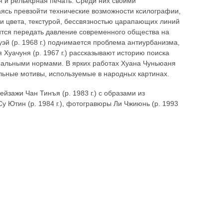
я и рельефная печать. Среди них своими
аясь превзойти технические возможности ксилографии,
и цвета, текстурой, бессвязностью царапающих линий
тся передать давление современного общества на
хуэй (р. 1968 г.) поднимается проблема антиурбанизма,
Хуачуня (р. 1967 г.) рассказывают историю поиска
иальными нормами. В ярких работах Хуана Чуньюаня
льные мотивы, используемые в народных картинах.
йзажи Чан Тинъя (р. 1983 г.) с образами из
 Ютин (р. 1984 г.), фотогравюры Ли Чжиюнь (р. 1993