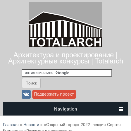
Архитектура и проектирование |
Архитектурные конкурсы | Totalarch
Navigation
Вы здесь
Главная
»
Новости
» «Открытый город» 2022: лекция Сергея
Кузнецова «Развитие в профессии»