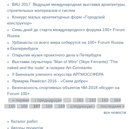
BAU 2017. Ведущая международная выставка архитектуры,
строительных материалов и систем
Конкурс малых архитектурных форм «Городской
конструктор»
Семь дней до старта международного форума 100+ Forum
Russia
Урбанисты со всего мира соберутся на 100+ Forum Russia
в Екатеринбурге
Открытие музея проектного дела в Петербурге
Выставка скульптора "Man of Wire” (Skye Ferrante) "The
naked and the nude” в галерее Art-Constantis
II Биеннале уличного искусства АРТМОССФЕРА
Ярмарка Ремёсел 2016 - «Сеем добро»
Безопасность спортивных объектов ЧМ-2018 обсудят на
Forum 100+
Страницы
« первая
‹ предыдущая
…
161
162
163
164
165
166
167
168
169
следующая ›
последняя »
все новости
Каталог работ
Авторы проектов