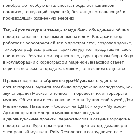
приобретает особую витальность, предстает как живой
организм, танцующий, звучащий, без конца поглощающий и
производящий жизненную энергию.
Так, «
Архитектура и танец
» всегда были объединены общим
пространственно-телесным знаменателем. Как архитектор
работает с хореографией тел в пространстве, создавая здание,
так хореограф выстраивает архитектуру тел, представляя свою
постановку. Результатом воркшопа под кураторством бюро Saga
в коллаборации с хореографом Мариной Леваковой станет
серия видео-эссе о городе как живом, танцующем существе.
В рамках воркшопа «
Архитектура+Музыка
» студентам-
архитекторам и музыкантам было предложено исследовать, как
звучат здания Москвы, а точнее — перевести их интерьеры в
музыку. Объектами исследования стали Пушкинский музей, Дом
Мельникова, Павильон «Космос» на ВДНХ и клуб «Мутабор».
Архитекторы в команде с музыкантами создали
аудиовизуальные проекты, переосмыслив и озвучив городские
пространства. Кураторы воркшопа — архитектор, дизайнер и
электронный музыкант Polly Resonance в сотрудничестве с