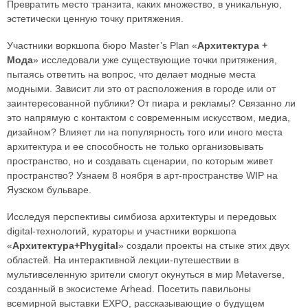
Превратить место транзита, каких множество, в уникальную,
эстетически ценную точку притяжения.
Участники воркшопа бюро Master’s Plan «
Архитектура +
Мода
» исследовали уже существующие точки притяжения,
пытаясь ответить на вопрос, что делает модные места
модными. Зависит ли это от расположения в городе или от
заинтересованной публики? От пиара и рекламы? Связанно ли
это напрямую с контактом с современным искусством, медиа,
дизайном? Влияет ли на популярность того или иного места
архитектура и ее способность не только организовывать
пространство, но и создавать сценарии, по которым живет
пространство? Узнаем 8 ноября в арт-пространстве WIP на
Яузском бульваре.
Исследуя перспективы симбиоза архитектуры и передовых
digital-технологий, кураторы и участники воркшопа
«
Архитектура+Phygital
» создали проекты на стыке этих двух
областей. На интерактивной лекции-путешествии в
мультивселенную зрители смогут окунуться в мир Metaverse,
созданный в экосистеме Arhead. Посетить павильоны
всемирной выставки EXPO, рассказывающие о будущем