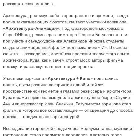
расскажет свою историю.
Архитектура, реализуя себя в пространстве и времени, всегда
полна захватывающих сюжетов, считают участники воркшопа
«
Архитектура+Анимация
». Под кураторством московского
бюро DNK ag, режиссера-аниматора Георгия Богуславского и
при участии саунд-художника Александра Чиркова студенты
создали анимационный фильм под названием «К*». В основе
сюжета — возведение „моста“ как проекции творческого опыта
архитектора. Куда, как и зачем строят мост, авторы фильма
покажут и расскажут на презентации проекта.
Участники воркшопа «
Архитектура + Кино
» попытались
понять, в чем разница восприятия одной и той же
пространственной геометрии глазами режиссера и архитектора.
Кураторами воркшопа выступили архитектурное бюро «Студия
44» и кинорежиссер Иван Снежкин. Результатом воркшопа стал
фильм, в котором все составляющие — от сценария до способа
показа — продиктованы архитектурой.
Исследование городской среды через медиумы танца, музыки и
гастрономии стало предметом воркшопов, в которых город