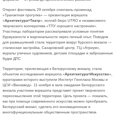
Откроет фестиваль 29 октября спектакль-променад
«Транзитная прогулка» — презентация воркшопа
«
Архитектура+Театр
», коллаб бюро UTRO и независимого
творческого кооператива «ТПУ хорошего настроения».
Участницы лаборатории рассматривали условные понятия
буржуазности и маргинальности через личный опыт. Поводом
для размышлений стала территория вокруг Курского вокзала —
сталинская застройка, Сахаровский центр, ТЦ «Атриум»,
муралы уличных художников, детские площадки и заброшенные
будки ДПС.
Территория, прилегающая к Белорусскому вокзалу, стала
объектом исследования воркшопа «
Архитектура+Искусство
»,
кураторами которого выступили Институт Генплана Москвы и
ЦСИ «Винзавод». 11 ноября в зале ожидания Белорусского
вокзала участники воркшопа представят проект творческого
переосмысления этой территории. Цель проекта — показать,
как при помощи современного искусства можно преобразить
Белорусский вокзал, сделать его инновационным и
многофункциональным общественным пространством.