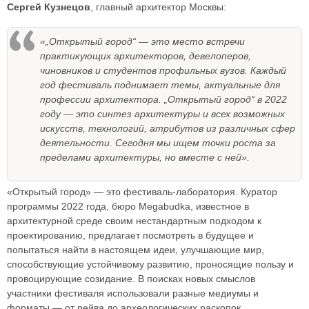
Сергей Кузнецов
, главный архитектор Москвы:
«„Открытый город“ — это место встречи
практикующих архитекторов, девелоперов,
чиновников и студентов профильных вузов. Каждый
год фестиваль поднимает темы, актуальные для
профессии архитектора. „Открытый город“ в 2022
году — это синтез архитектуры и всех возможных
искусств, технологий, атрибутов из различных сфер
деятельности. Сегодня мы ищем точки роста за
пределами архитектуры, но вместе с ней».
«Открытый город» — это фестиваль-лаборатория. Куратор
программы 2022 года, бюро Megabudka, известное в
архитектурной среде своим нестандартным подходом к
проектированию, предлагает посмотреть в будущее и
попытаться найти в настоящем идеи, улучшающие мир,
способствующие устойчивому развитию, проносящие пользу и
провоцирующие созидание. В поисках новых смыслов
участники фестиваля использовали разные медиумы и
форматы — от рейва до археологических раскопок.