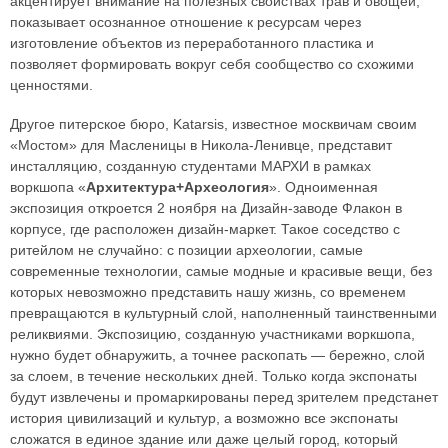
акцентирует внимание на полезных свойствах трав и овощей,
показывает осознанное отношение к ресурсам через
изготовление объектов из переработанного пластика и
позволяет формировать вокруг себя сообщество со схожими
ценностями.
Другое питерское бюро, Katarsis, известное москвичам своим
«Мостом» для Масленицы в Никола-Ленивце, представит
инсталляцию, созданную студентами МАРХИ в рамках
воркшопа «
Архитектура+Археология
». Одноименная
экспозиция откроется 2 ноября на Дизайн-заводе Флакон в
корпусе, где расположен дизайн-маркет. Такое соседство с
ритейлом не случайно: с позиции археологии, самые
современные технологии, самые модные и красивые вещи, без
которых невозможно представить нашу жизнь, со временем
превращаются в культурный слой, наполненный таинственными
реликвиями. Экспозицию, созданную участниками воркшопа,
нужно будет обнаружить, а точнее раскопать — бережно, слой
за слоем, в течение нескольких дней. Только когда экспонаты
будут извлечены и промаркированы перед зрителем предстанет
история цивилизаций и культур, а возможно все экспонаты
сложатся в единое здание или даже целый город, который