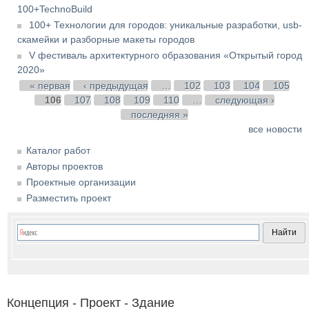
100+TechnoBuild
100+ Технологии для городов: уникальные разработки, usb-
скамейки и разборные макеты городов
V фестиваль архитектурного образования «Открытый город
2020»
Страницы
« первая
‹ предыдущая
…
102
103
104
105
106
107
108
109
110
…
следующая ›
последняя »
все новости
Каталог работ
Авторы проектов
Проектные организации
Разместить проект
Концепция - Проект - Здание