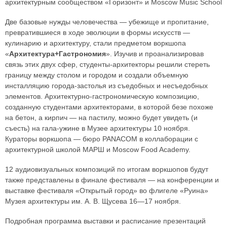
архитектурным сообществом «Горизонт» и Moscow Music School
Две базовые нужды человечества — убежище и пропитание,
превратившиеся в ходе эволюции в формы искусств —
кулинарию и архитектуру, стали предметом воркшопа
«
Архитектура+Гастрономия
». Изучив и проанализировав
связь этих двух сфер, студенты-архитекторы решили стереть
границу между столом и городом и создали объемную
инсталляцию города-застолья из съедобных и несъедобных
элементов. Архитектурно-гастрономическую композицию,
созданную студентами архитекторами, в которой безе похоже
на бетон, а кирпич — на пастилу, можно будет увидеть (и
съесть) на гала-ужине в Музее архитектуры 10 ноября.
Кураторы воркшопа — бюро PANACOM в коллаборации с
архитектурной школой МАРШ и Moscow Food Academy.
12 аудиовизуальных композиций по итогам воркшопов будут
также представлены в финале фестиваля — на конференции и
выставке фестиваля «Открытый город» во флигеле «Руина»
Музея архитектуры им. А. В. Щусева 16—17 ноября.
Подробная программа выставки и расписание презентаций