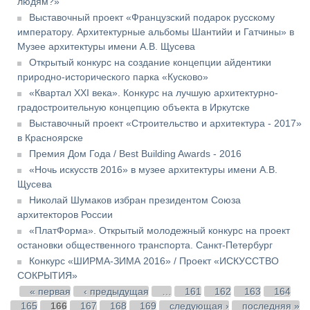
людям?»
Выставочный проект «Французский подарок русскому
императору. Архитектурные альбомы Шантийи и Гатчины» в
Музее архитектуры имени А.В. Щусева
Открытый конкурс на создание концепции айдентики
природно-исторического парка «Кусково»
«Квартал XXI века». Конкурс на лучшую архитектурно-
градостроительную концепцию объекта в Иркутске
Выставочный проект «Строительство и архитектура - 2017»
в Красноярске
Премия Дом Года / Best Building Awards - 2016
«Ночь искусств 2016» в музее архитектуры имени А.В.
Щусева
Николай Шумаков избран президентом Союза
архитекторов России
«ПлатФорма». Открытый молодежный конкурс на проект
остановки общественного транспорта. Санкт-Петербург
Конкурс «ШИРМА-ЗИМА 2016» / Проект «ИСКУССТВО
СОКРЫТИЯ»
Страницы
« первая
‹ предыдущая
…
161
162
163
164
165
166
167
168
169
следующая ›
последняя »