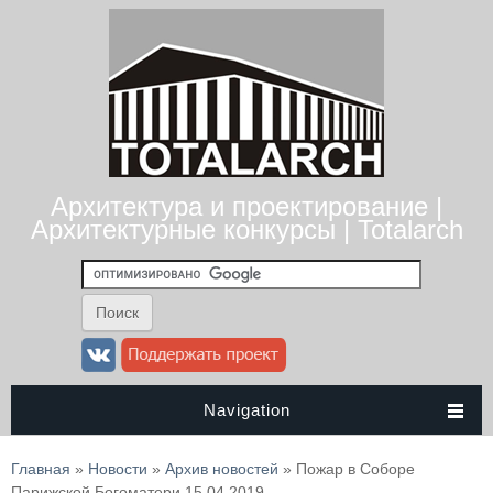
Архитектура и проектирование |
Архитектурные конкурсы | Totalarch
Navigation
Вы здесь
Главная
»
Новости
»
Архив новостей
» Пожар в Соборе
Парижской Богоматери 15.04.2019