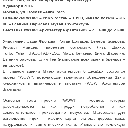
Искусство, мода, перформанс, архитектура
8 декабря 2016
Москва, ул. Воздвиженка, 5/25
Гала-показ WOW! – cбор гостей – 19:00, начало показа – 20-
00 – Главная анфилада Музея архитектуры,
Выставка «WOW! Архитектура фантазии» – с 13-00 до 21-00
Участники
: Саша Фролова, Роман Ермаков, Венера Казарова,
Кирилл Минцев, «варенъйе организм», Лиза Шахно,
Turbo_Yulia, КРАСОТАDRESS, Маша Кечаева, Дима Шабалин,
Евгения Баркова, Юлия Тен (написание всех имен и брендов –
авторское).
В Главном здании Музея архитектуры 8 декабря состоится
проект “WOW!”, включающий гала-показ объединения 12-ти
художников и дизайнеров и выставку «WOW! Архитектура
фантазии».
Основная тема проекта “WOW!” – костюм, который
рассматривается не как продукт потребления, а как
самостоятельное произведение искусства. Материалы для
воплощения идей – пластик, картон, латекс, дерево, кожа,
натуральные и синтетические ткани. Уникальные коллекции