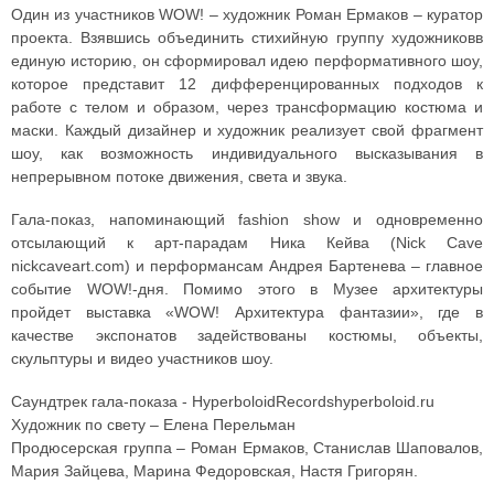
Один из участников WOW! – художник Роман Ермаков – куратор
проекта. Взявшись объединить стихийную группу художниковв
единую историю, он сформировал идею перформативного шоу,
которое представит 12 дифференцированных подходов к
работе с телом и образом, через трансформацию костюма и
маски. Каждый дизайнер и художник реализует свой фрагмент
шоу, как возможность индивидуального высказывания в
непрерывном потоке движения, света и звука.
Гала-показ, напоминающий fashion show и одновременно
отсылающий к арт-парадам Ника Кейва (Nick Cave
nickcaveart.com) и перформансам Андрея Бартенева – главное
событие WOW!-дня. Помимо этого в Музее архитектуры
пройдет выставка «WOW! Архитектура фантазии», где в
качестве экспонатов задействованы костюмы, объекты,
скульптуры и видео участников шоу.
Саундтрек гала-показа - HyperboloidRecordshyperboloid.ru
Художник по свету – Елена Перельман
Продюсерская группа – Роман Ермаков, Станислав Шаповалов,
Мария Зайцева, Марина Федоровская, Настя Григорян.