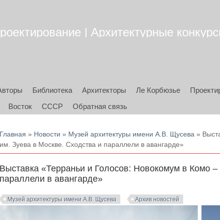
роектирование | Архитектурные конкурсы
Авторы
Библиотека
Архитекторы
Ле Корбюзье
Проекти
Восток
СССР
Обратная связь
Вы здесь
Главная
»
Новости
»
Музей архитектуры имени А.В. Щусева
» Выста
им. Зуева в Москве. Сходства и параллели в авангарде»
Выставка «Терраньи и Голосов: Новокомум в Комо – 
параллели в авангарде»
Музей архитектуры имени А.В. Щусева
Архив новостей