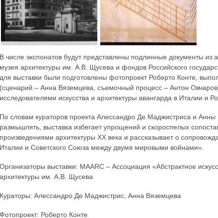
В числе экспонатов будут представлены подлинные документы из а
музея архитектуры им. А.В. Щусева и фондов Российского государс
для выставки были подготовлены фотопроект Роберто Конте, выпо
(сценарий – Анна Вяземцева, съемочный процесс – Антон Овчаро
исследователями искусства и архитектуры авангарда в Италии и Ро
По словам кураторов проекта Алессандро Де Маджистриса и Анны 
размышлять, выставка избегает упрощений и скороспелых сопоста
произведениями архитектуры ХХ века и рассказывает о сопровожд
Италии и Советского Союза между двумя мировыми войнами».
Организаторы выставки: MAARC – Ассоциация «Абстрактное искусс
архитектуры им. А.В. Щусева
Кураторы: Алессандро Де Маджистрис, Анна Вяземцева
Фотопроект: Роберто Конте