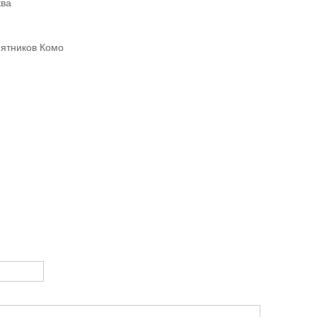
ква
мятников Комо