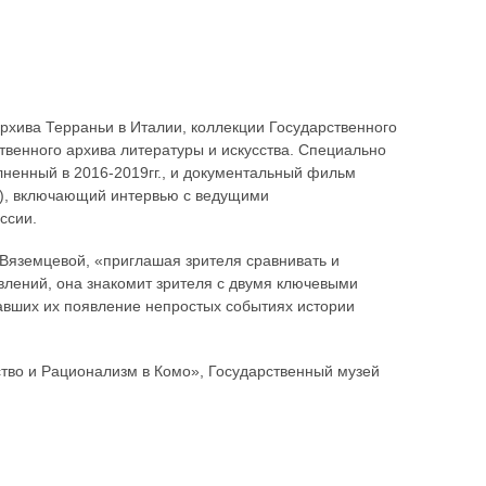
рхива Терраньи в Италии, коллекции Государственного
твенного архива литературы и искусства. Специально
лненный в 2016-2019гг., и документальный фильм
в), включающий интервью с ведущими
ссии.
Вяземцевой, «приглашая зрителя сравнивать и
влений, она знакомит зрителя с двумя ключевыми
авших их появление непростых событиях истории
тво и Рационализм в Комо», Государственный музей