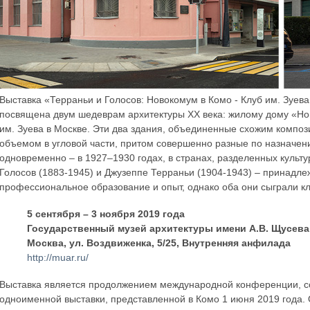
Выставка «Терраньи и Голосов: Новокомум в Комо - Клуб им. Зуева
посвящена двум шедеврам архитектуры ХХ века: жилому дому «Нов
им. Зуева в Москве. Эти два здания, объединенные схожим комп
объемом в угловой части, притом совершенно разные по назначен
одновременно – в 1927–1930 годах, в странах, разделенных культу
Голосов (1883-1945) и Джузеппе Терраньи (1904-1943) – принадл
профессиональное образование и опыт, однако оба они сыграли к
5 сентября – 3 ноября 2019 года
Государственный музей архитектуры имени А.В. Щусева
Москва, ул. Воздвиженка, 5/25, Внутренняя анфилада
http://muar.ru/
Выставка является продолжением международной конференции, сос
одноименной выставки, представленной в Комо 1 июня 2019 года. 