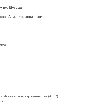
А им. Щусева)
стве Администрации г. Комо
сква
 и Инженерного строительства (AUIC)
ры