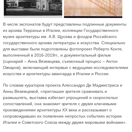
В числе экспонатов будут представлены подлинные документы
из архива Терраньи в Италии, коллекции Государственного
музея архитектуры им. А.В. Щусева и фондов Российского
государственного архива литературы и искусства. Специально
для выставки были подготовлены фотопроект Роберто Конте,
выполненный в 2016-2019гг., и документальный фильм
(сценарий – Анна Вяземцева, съемочный процесс – Антон
Овчаров), включающий интервью с ведущими исследователями
искусства и архитектуры авангарда в Италии и России.
По словам кураторов проекта Алессандро Де Маджистриса и
Анны Вяземцевой, «приглашая зрителя сравнивать и
размышлять, выставка избегает упрощений и скороспелых
сопоставлений, она знакомит зрителя с двумя ключевыми
произведениями архитектуры ХХ века и рассказывает о
сопровождавших их появление непростых событиях истории
Италии и Советского Союза между двумя мировыми войнами».