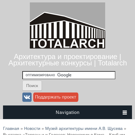
Архитектура и проектирование |
Архитектурные конкурсы | Totalarch
Navigation
Вы здесь
Главная
»
Новости
»
Музей архитектуры имени А.В. Щусева
»
Выставка «Терраньи и Голосов: Новокомум в Комо – Клуб им.