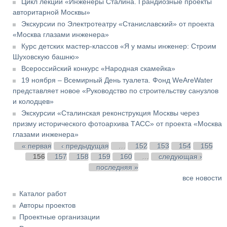
Цикл лекций «Инженеры Сталина. Грандиозные проекты
авторитарной Москвы»
Экскурсии по Электротеатру «Станиславский» от проекта
«Москва глазами инженера»
Курс детских мастер-классов «Я у мамы инженер: Строим
Шуховскую башню»
Всероссийский конкурс «Народная скамейка»
19 ноября – Всемирный День туалета. Фонд WeAreWater
представляет новое «Руководство по строительству санузлов
и колодцев»
Экскурсии «Сталинская реконструкция Москвы через
призму исторического фотоархива ТАСС» от проекта «Москва
глазами инженера»
Страницы
« первая
‹ предыдущая
…
152
153
154
155
156
157
158
159
160
…
следующая ›
последняя »
все новости
Каталог работ
Авторы проектов
Проектные организации