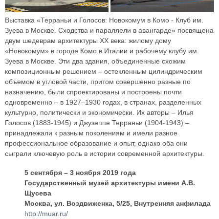
Выставка «Терраньи и Голосов: Новокомум в Комо - Клуб им.
Зуева в Москве. Сходства и параллели в авангарде» посвящена
двум шедеврам архитектуры ХХ века: жилому дому
«Новокомум» в городе Комо в Италии и рабочему клубу им.
Зуева в Москве. Эти два здания, объединенные схожим
композиционным решением – остекленным цилиндрическим
объемом в угловой части, притом совершенно разные по
назначению, были спроектированы и построены почти
одновременно – в 1927–1930 годах, в странах, разделенных
культурно, политически и экономически. Их авторы – Илья
Голосов (1883-1945) и Джузеппе Терраньи (1904-1943) –
принадлежали к разным поколениям и имели разное
профессиональное образование и опыт, однако оба они
сыграли ключевую роль в истории современной архитектуры.
5 сентября – 3 ноября 2019 года
Государственный музей архитектуры имени А.В.
Щусева
Москва, ул. Воздвиженка, 5/25, Внутренняя анфилада
http://muar.ru/