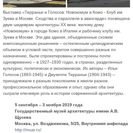
Выставка «Терраньи и Голосов: Новокомум в Комо - Клуб им.
Зуева в Москве. Сходства и параллели в авангарде» посвящена
двум шедеврам архитектуры ХХ века: жилому дому
«Новокомум» в городе Комо в Италии и рабочему клубу им.
Зуева в Москве. Эти два здания, объединенные схожим
композиционным решением – остекленным цилиндрическим
объемом в угловой части, притом совершенно разные по
назначению, были спроектированы и построены почти
одновременно – в 1927–1930 годах, в странах, разделенных
культурно, политически и экономически. Их авторы – Илья
Голосов (1883-1945) и Джузеппе Терраньи (1904-1943) –
принадлежали к разным поколениям и имели разное
профессиональное образование и опыт, однако оба они
сыграли ключевую роль в истории современной архитектуры.
5 сентября – 3 ноября 2019 года
Государственный музей архитектуры имени А.В.
Щусева
Москва, ул. Воздвиженка, 5/25, Внутренняя анфилада
http://muar.ru/