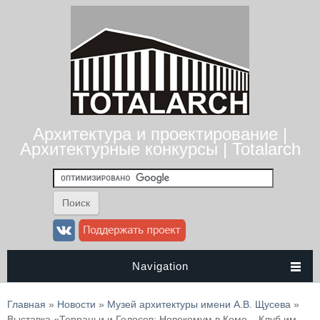
Архитектура и проектирование |
Архитектурные конкурсы | Totalarch
Navigation
Вы здесь
Главная
»
Новости
»
Музей архитектуры имени А.В. Щусева
»
Выставка «Терраньи и Голосов: Новокомум в Комо – Клуб им.