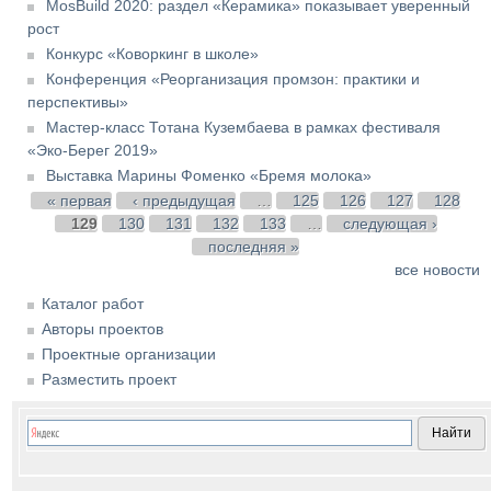
MosBuild 2020: раздел «Керамика» показывает уверенный
рост
Конкурс «Коворкинг в школе»
Конференция «Реорганизация промзон: практики и
перспективы»
Мастер-класс Тотана Кузембаева в рамках фестиваля
«Эко-Берег 2019»
Выставка Марины Фоменко «Бремя молока»
Страницы
« первая
‹ предыдущая
…
125
126
127
128
129
130
131
132
133
…
следующая ›
последняя »
все новости
Каталог работ
Авторы проектов
Проектные организации
Разместить проект