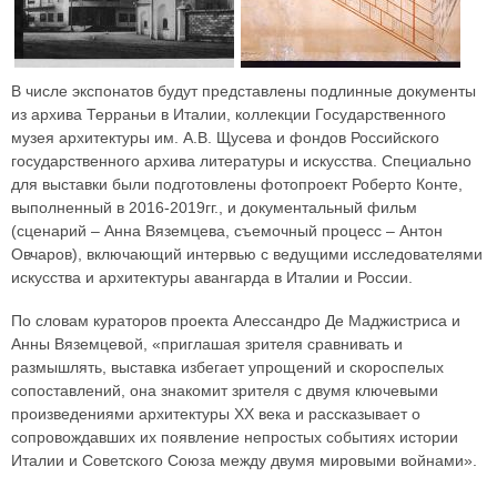
В числе экспонатов будут представлены подлинные документы
из архива Терраньи в Италии, коллекции Государственного
музея архитектуры им. А.В. Щусева и фондов Российского
государственного архива литературы и искусства. Специально
для выставки были подготовлены фотопроект Роберто Конте,
выполненный в 2016-2019гг., и документальный фильм
(сценарий – Анна Вяземцева, съемочный процесс – Антон
Овчаров), включающий интервью с ведущими исследователями
искусства и архитектуры авангарда в Италии и России.
По словам кураторов проекта Алессандро Де Маджистриса и
Анны Вяземцевой, «приглашая зрителя сравнивать и
размышлять, выставка избегает упрощений и скороспелых
сопоставлений, она знакомит зрителя с двумя ключевыми
произведениями архитектуры ХХ века и рассказывает о
сопровождавших их появление непростых событиях истории
Италии и Советского Союза между двумя мировыми войнами».