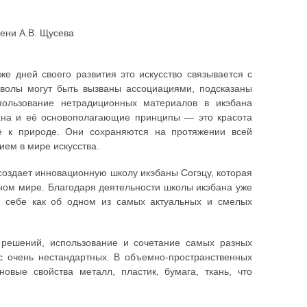
ени А.В. Щусева
е дней своего развития это искусство связывается с
волы могут быть вызваны ассоциациями, подсказаны
ользование нетрадиционных материалов в икэбана
бана и её основополагающие принципы — это красота
ие к природе. Они сохраняются на протяжении всей
ем в мире искусства.
создает инновационную школу икэбаны Согэцу, которая
нном мире. Благодаря деятельности школы икэбана уже
о себе как об одном из самых актуальных и смелых
 решений, использование и сочетание самых разных
с очень нестандартных. В объемно-пространственных
вые свойства металл, пластик, бумага, ткань, что