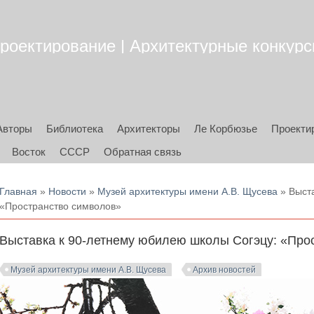
роектирование | Архитектурные конкурсы
Авторы
Библиотека
Архитекторы
Ле Корбюзье
Проекти
Восток
СССР
Обратная связь
Вы здесь
Главная
»
Новости
»
Музей архитектуры имени А.В. Щусева
» Выста
«Пространство символов»
Выставка к 90-летнему юбилею школы Согэцу: «Про
Музей архитектуры имени А.В. Щусева
Архив новостей