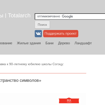
 | Totalarch
рование
Жилые здания
Бани
Дерево
Ландшафт
вка к 90-летнему юбилею школы Согэцу:
странство символов»