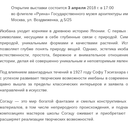
Открытие выставки состоится
3 апреля
2018 г. в 17:00
во флигеле «Руина» Государственного музея архитектуры им
Москва, ул. Воздвиженка, д.5/25
Икэбана уходит корнями в древнюю историю Японии. С первых ж
символами, несущими в себе глубинные связи с природой. Сим
природой, уникальными формами и качествами растений. Исп
позволяет глубже понять природу вещей. Однако, эстетика икэ
естественности, простота, бережное и внимательное отношен
истории, делая её совершенно уникальным и неповторимым явлени
Под влиянием авангардных течений в 1927 году Софу Тэсигахара 
с успехом развивает творческие возможности икебаны в совреме
давно вышла за пределы классических интерьеров и заявила 
направлений в искусстве.
Согэцу — это мир богатой фантазии и смелых конструктивных
материалов, в том числе неприродного происхождения, и подча
композициях мастеров школы Согэцу оживают и приобретают но
расширяет реализации творческих возможностей.