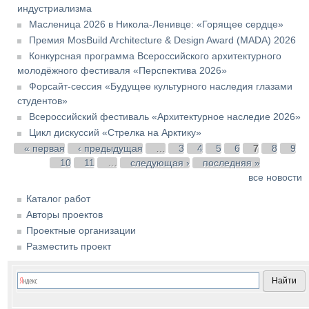
индустриализма
Масленица 2026 в Никола-Ленивце: «Горящее сердце»
Премия MosBuild Architecture & Design Award (MADA) 2026
Конкурсная программа Всероссийского архитектурного
молодёжного фестиваля «Перспектива 2026»
Форсайт-сессия «Будущее культурного наследия глазами
студентов»
Всероссийский фестиваль «Архитектурное наследие 2026»
Цикл дискуссий «Стрелка на Арктику»
Страницы
« первая
‹ предыдущая
…
3
4
5
6
7
8
9
10
11
…
следующая ›
последняя »
все новости
Каталог работ
Авторы проектов
Проектные организации
Разместить проект