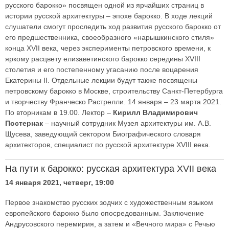
русского барокко» посвящен одной из ярчайших страниц в
истории русской архитектуры – эпохе барокко. В ходе лекций
слушатели смогут проследить ход развития русского барокко от
его предшественника, своеобразного «нарышкинского стиля»
конца XVII века, через эксперименты петровского времени, к
яркому расцвету елизаветинского барокко середины XVIII
столетия и его постепенному угасанию после воцарения
Екатерины II. Отдельные лекции будут также посвящены
петровскому барокко в Москве, строительству Санкт-Петербурга
и творчеству Франческо Растрелли. 14 января – 23 марта 2021.
По вторникам в 19.00. Лектор –
Кирилл Владимирович
Постернак
– научный сотрудник Музея архитектуры им. А.В.
Щусева, заведующий сектором Биографического словаря
архитекторов, специалист по русской архитектуре XVIII века.
На пути к барокко: русская архитектура XVII века
14 января 2021, четверг, 19:00
Первое знакомство русских зодчих с художественным языком
европейского барокко было опосредованным. Заключение
Андрусовского перемирия, а затем и «Вечного мира» с Речью