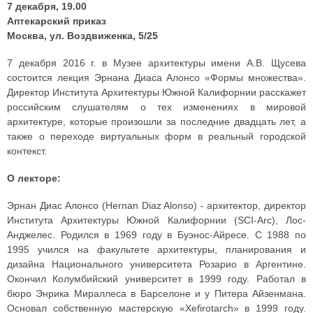
7 декабря, 19.00
Аптекарский приказ
Москва, ул. Воздвиженка, 5/25
7 декабря 2016 г. в Музее архитектуры имени А.В. Щусева
состоится лекция Эрнана Диаса Алонсо «Формы множества».
Директор Института Архитектуры Южной Калифорнии расскажет
российским слушателям о тех изменениях в мировой
архитектуре, которые произошли за последние двадцать лет, а
также о переходе виртуальных форм в реальный городской
контекст.
О лекторе:
Эрнан Диас Алонсо (Hernan Diaz Alonso) - архитектор, директор
Института Архитектуры Южной Калифорнии (SCI-Arc), Лос-
Анджелес. Родился в 1969 году в Буэнос-Айресе. С 1988 по
1995 учился на факультете архитектуры, планирования и
дизайна Национального университета Розарио в Аргентине.
Окончил Колумбийский университет в 1999 году. Работал в
бюро Энрика Мираллеса в Барселоне и у Питера Айзенмана.
Основал собственную мастерскую «Xefirotarch» в 1999 году.