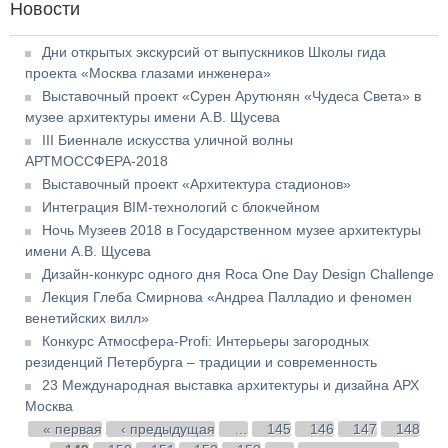
Новости
Дни открытых экскурсий от выпускников Школы гида
проекта «Москва глазами инженера»
Выставочный проект «Сурен Арутюнян «Чудеса Света» в
музее архитектуры имени А.В. Щусева
III Биеннале искусства уличной волны
АРТМОССФЕРА-2018
Выставочный проект «Архитектура стадионов»
Интеграция BIM-технологий с блокчейном
Ночь Музеев 2018 в Государственном музее архитектуры
имени А.В. Щусева
Дизайн-конкурс одного дня Roca One Day Design Challenge
Лекция Глеба Смирнова «Андреа Палладио и феномен
венетийских вилл»
Конкурс Атмосфера-Profi: Интерьеры загородных
резиденций Петербурга – традиции и современность
23 Международная выставка архитектуры и дизайна АРХ
Москва
Страницы
« первая
‹ предыдущая
…
145
146
147
148