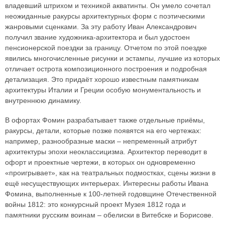
владевший штрихом и техникой акватинты. Он умело сочетал
неожиданные ракурсы архитектурных форм с поэтическими
жанровыми сценками. За эту работу Иван Александрович
получил звание художника-архитектора и был удостоен
пенсионерской поездки за границу. Отчетом по этой поездке
явились многочисленные рисунки и эстампы, лучшие из которых
отличает острота композиционного построения и подробная
детализация. Это придаёт хорошо известным памятникам
архитектуры Италии и Греции особую монументальность и
внутреннюю динамику.
В офортах Фомин разрабатывает также отдельные приёмы,
ракурсы, детали, которые позже появятся на его чертежах:
например, разнообразные маски – непременный атрибут
архитектуры эпохи неоклассицизма. Архитектор переводит в
офорт и проектные чертежи, в которых он одновременно
«проигрывает», как на театральных подмостках, сцены жизни в
ещё несуществующих интерьерах. Интересны работы Ивана
Фомина, выполненные к 100-летней годовщине Отечественной
войны 1812: это конкурсный проект Музея 1812 года и
памятники русским воинам – обелиски в Витебске и Борисове.