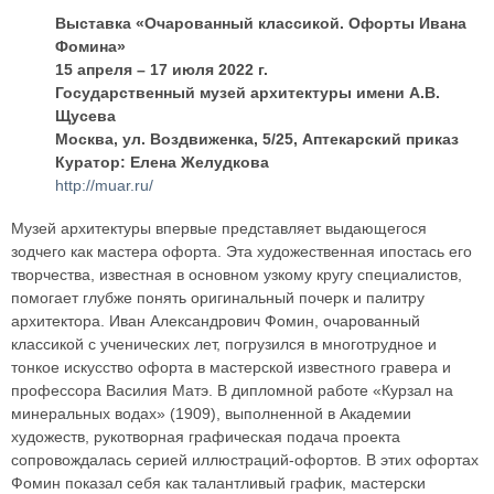
Выставка «Очарованный классикой. Офорты Ивана
Фомина»
15 апреля – 17 июля 2022 г.
Государственный музей архитектуры имени А.В.
Щусева
Москва, ул. Воздвиженка, 5/25, Аптекарский приказ
Куратор: Елена Желудкова
http://muar.ru/
Музей архитектуры впервые представляет выдающегося
зодчего как мастера офорта. Эта художественная ипостась его
творчества, известная в основном узкому кругу специалистов,
помогает глубже понять оригинальный почерк и палитру
архитектора. Иван Александрович Фомин, очарованный
классикой с ученических лет, погрузился в многотрудное и
тонкое искусство офорта в мастерской известного гравера и
профессора Василия Матэ. В дипломной работе «Курзал на
минеральных водах» (1909), выполненной в Академии
художеств, рукотворная графическая подача проекта
сопровождалась серией иллюстраций-офортов. В этих офортах
Фомин показал себя как талантливый график, мастерски