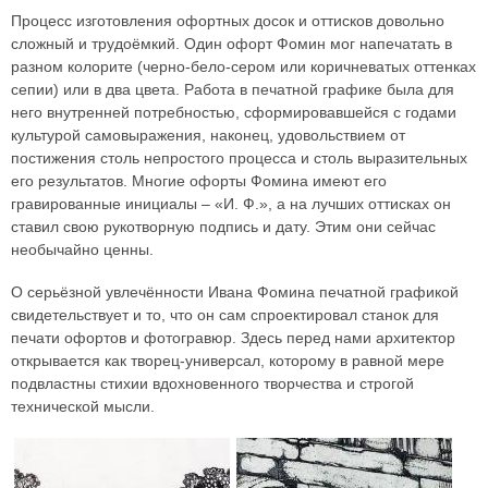
Процесс изготовления офортных досок и оттисков довольно
сложный и трудоёмкий. Один офорт Фомин мог напечатать в
разном колорите (черно-бело-сером или коричневатых оттенках
сепии) или в два цвета. Работа в печатной графике была для
него внутренней потребностью, сформировавшейся с годами
культурой самовыражения, наконец, удовольствием от
постижения столь непростого процесса и столь выразительных
его результатов. Многие офорты Фомина имеют его
гравированные инициалы – «И. Ф.», а на лучших оттисках он
ставил свою рукотворную подпись и дату. Этим они сейчас
необычайно ценны.
О серьёзной увлечённости Ивана Фомина печатной графикой
свидетельствует и то, что он сам спроектировал станок для
печати офортов и фотогравюр. Здесь перед нами архитектор
открывается как творец-универсал, которому в равной мере
подвластны стихии вдохновенного творчества и строгой
технической мысли.