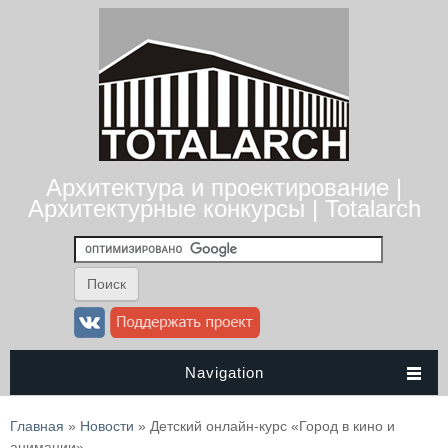
Архитектура и проектирование |
Архитектурные конкурсы | Totalarch
Navigation
Вы здесь
Главная
»
Новости
» Детский онлайн-курс «Город в кино и
анимации»