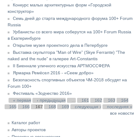
Конкурс малых архитектурных форм «Городской
конструктор»
Семь дней до старта международного форума 100+ Forum
Russia
Урбанисты со всего мира соберутся на 100+ Forum Russia
в Екатеринбурге
Открытие музея проектного дела в Петербурге
Выставка скульптора "Man of Wire” (Skye Ferrante) "The
naked and the nude” в галерее Art-Constantis
II Биеннале уличного искусства АРТМОССФЕРА
Ярмарка Ремёсел 2016 - «Сеем добро»
Безопасность спортивных объектов ЧМ-2018 обсудят на
Forum 100+
Фестиваль «Зодчество 2016»
Страницы
« первая
‹ предыдущая
…
161
162
163
164
165
166
167
168
169
следующая ›
последняя »
все новости
Каталог работ
Авторы проектов
Проектные организации