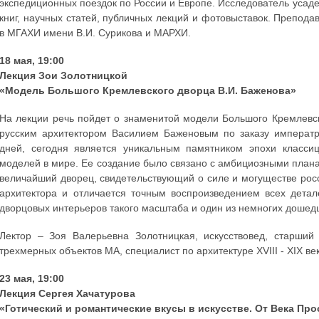
экспедиционных поездок по России и Европе. Исследователь усаде
книг, научных статей, публичных лекций и фотовыставок. Препода
в МГАХИ имени В.И. Сурикова и МАРХИ.
18 мая, 19:00
Лекция Зои Золотницкой
«Модель Большого Кремлевского дворца В.И. Баженова»
На лекции речь пойдет о знаменитой модели Большого Кремлевско
русским архитектором Василием Баженовым по заказу императр
дней, сегодня является уникальным памятником эпохи класси
моделей в мире. Ее создание было связано с амбициозными план
величайший дворец, свидетельствующий о силе и могуществе ро
архитектора и отличается точным воспроизведением всех детал
дворцовых интерьеров такого масштаба и один из немногих дошед
Лектор – Зоя Валерьевна Золотницкая, искусствовед, старший
трехмерных объектов МА, специалист по архитектуре XVIII - XIX ве
23 мая, 19:00
Лекция Сергея Хачатурова
«Готический и романтические вкусы в искусстве. От Века Пр