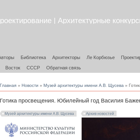
роектирование | Архитектурные конкурсы
Авторы
Библиотека
Архитекторы
Ле Корбюзье
Проекти
Восток
СССР
Обратная связь
Вы здесь
Главная
»
Новости
»
Музей архитектуры имени А.В. Щусева
» Готи
Готика просвещения. Юбилейный год Василия Баже
Музей архитектуры имени А.В. Щусева
Архив новостей