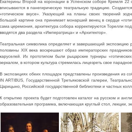
Екатерины Второй на коронации в Успенском соборе Кремля 22 с
вписываются в панегирическую театральную традицию. Создается
«готическом вкусе». Указующий на планы своих творений зод
большой картине она принимает монарший венец в сердце «готи
сама церемония, архитектура собора корректируются Торелли под 
вводятся два раздела «Императрица» и «Архитектор».
Театральная символика определяет и завершающий экспозицию ра
половины XIX века воскрешают образ императорских праздников
каруселей. Их прототипом были рыцарские турниры «готически
зеркалом, в котором культура стремилась лицезреть свое парадно
В экспозициях обеих площадок представлены произведения из со
IN ARTIBUS, Государственной Третьяковской галереи, Театральн
Царицыно, Российской государственной библиотеки и частных колл
К открытию проекта будет подготовлен каталог на русском и англ
образовательная программа, включающая круглый стол, лекции, эк