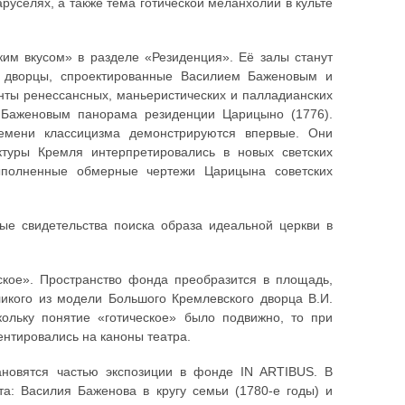
руселях, а также тема готической меланхолии в культе
ким вкусом» в разделе «Резиденция». Её залы станут
т дворцы, спроектированные Василием Баженовым и
нты ренессансных, маньеристических и палладианских
 Баженовым панорама резиденции Царицыно (1776).
емени классицизма демонстрируются впервые. Они
ктуры Кремля интерпретировались в новых светских
ыполненные обмерные чертежи Царицына советских
ые свидетельства поиска образа идеальной церкви в
ское». Пространство фонда преобразится в площадь,
икого из модели Большого Кремлевского дворца В.И.
ольку понятие «готическое» было подвижно, то при
ентировались на каноны театра.
ановятся частью экспозиции в фонде IN ARTIBUS. В
а: Василия Баженова в кругу семьи (1780-е годы) и