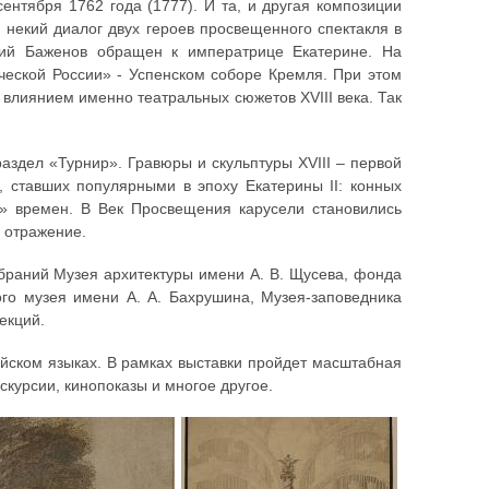
ентября 1762 года (1777). И та, и другая композиции
 некий диалог двух героев просвещенного спектакля в
чий Баженов обращен к императрице Екатерине. На
ческой России» - Успенском соборе Кремля. При этом
влиянием именно театральных сюжетов XVIII века. Так
здел «Турнир». Гравюры и скульптуры XVIII – первой
, ставших популярными в эпоху Екатерины II: конных
х» времен. В Век Просвещения карусели становились
е отражение.
браний Музея архитектуры имени А. В. Щусева, фонда
ого музея имени А. А. Бахрушина, Музея-заповедника
екций.
ийском языках. В рамках выставки пройдет масштабная
скурсии, кинопоказы и многое другое.