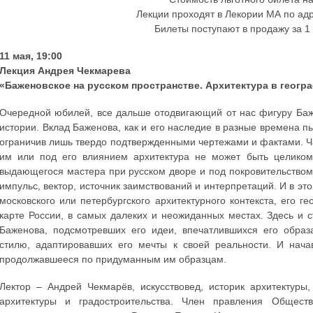
Лекции проходят в Лекории МА по адр
Билеты поступают в продажу за 1 
11 мая, 19:00
Лекция Андрея Чекмарева
«Баженовское на русском пространстве. Архитектура в геогр
Очередной юбилей, все дальше отодвигающий от нас фигуру Баже
истории. Вклад Баженова, как и его наследие в разные времена пы
ограничив лишь твердо подтвержденными чертежами и фактами. Част
им или под его влиянием архитектура не может быть целиком
выдающегося мастера при русском дворе и под покровительством
импульс, вектор, источник заимствований и интерпретаций. И в эт
московского или петербургского архитектурного контекста, его г
карте России, в самых далеких и неожиданных местах. Здесь и 
Баженова, подсмотревших его идеи, впечатлившихся его образ
стилю, адаптировавших его мечты к своей реальности. И нача
продолжавшееся по придуманным им образцам.
Лектор – Андрей Чекмарёв, искусствовед, историк архитектур
архитектуры и градостроительства. Член правления Обществ