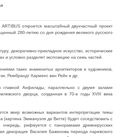
ая
N ARTIBUS откроется масштабный двухчастный проект
щенный 280-летию со дня рождения великого русского
уру, декоративно-прикладное искусство, исторические
х и условно разделят экспозицию на семь частей.
ениями таких знаменитых архитекторов и художников,
ези, Рембрандт Харменс ван Рейн и др.
в главной Анфилады, параллельно с двумя залами
млевского дворца, созданная в 70-е годы XVIII века
ется веер возможных вариантов интерпретации темы
а (картина Эммануэля де Витте) будет соседствовать с
ю очередь, рифмуется с панорамами древнерусских
ьная декорация Василия Баженова периода парижского