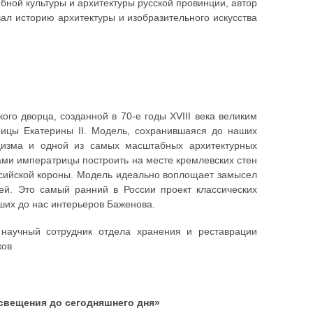
бной культуры и архитектуры русской провинции, автор
вал историю архитектуры и изобразительного искусства
го дворца, созданной в 70-е годы XVIII века великим
ицы Екатерины II. Модель, сохранившаяся до наших
цизма и одной из самых масштабных архитектурных
ами императрицы построить на месте кремлевских стен
ссийской короны. Модель идеально воплощает замысел
ей. Это самый ранний в России проект классических
ших до нас интерьеров Баженова.
 научный сотрудник отдела хранения и реставрации
ков
освещения до сегодняшнего дня»