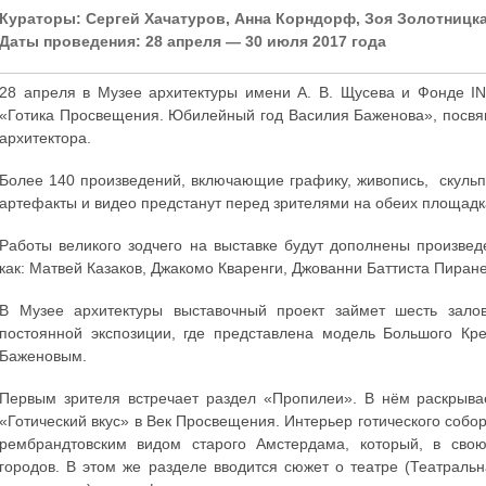
Кураторы: Сергей Хачатуров, Анна Корндорф, Зоя Золотницк
Даты проведения: 28 апреля — 30 июля 2017 года
28 апреля в Музее архитектуры имени А. В. Щусева и Фонде I
«Готика Просвещения. Юбилейный год Василия Баженова», посвя
архитектора.
Более 140 произведений, включающие графику, живопись, скульпт
артефакты и видео предстанут перед зрителями на обеих площадка
Работы великого зодчего на выставке будут дополнены произвед
как: Матвей Казаков, Джакомо Кваренги, Джованни Баттиста Пиран
В Музее архитектуры выставочный проект займет шесть зало
постоянной экспозиции, где представлена модель Большого Кре
Баженовым.
Первым зрителя встречает раздел «Пропилеи». В нём раскрыва
«Готический вкус» в Век Просвещения. Интерьер готического собор
рембрандтовским видом старого Амстердама, который, в сво
городов. В этом же разделе вводится сюжет о театре (Театрал