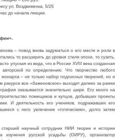
есу ул. Воздвиженка, 5/25
час до начала лекции.
афии».
нова – повод вновь задуматься о его месте и роли в
тались то расширить до уровня стиля эпохи, то сузить,
о упуская из вида, что в России XVIII века созданная
 авторской по определению. Что творчество любого
 монарха – не только набор подписных творений, но и
ом ракурсе все «баженовское» выходит далеко за рамки
еография оказывается значительно шире. Его много на
строительство помещиков и купцов, добывших проекты
ами. И деятельность его учеников, подражавших его
вшееся с него увлечение «готическим», долго затем
ы, старший научный сотрудник НИИ теории и истории
а изучения русской усадьбы (ОИРУ), организатор