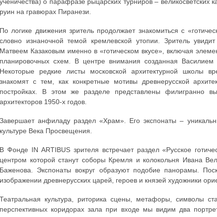
ученичества) о парафразе рыцарских турниров – великосветских ка
руин на гравюрах Пиранези.
По логике движения зритель продолжает знакомиться с «готичес
словно изнаночной темой кремлевской утопии. Зритель увиди
Матвеем Казаковым именно в «готическом вкусе», включая элеме
планировочных схем. В центре внимания созданная Василием
Некоторые редкие листы московской архитектурной школы вр
знакомят с тем, как конкретные мотивы древнерусской архите
постройках. В этом же разделе представлены филигранно в
архитекторов 1950-х годов.
Завершает анфиладу раздел «Храм». Его экспонаты – уникальн
культуре Века Просвещения.
В Фонде IN ARTIBUS зрителя встречает раздел «Русское готиче
центром которой станут соборы Кремля и колокольня Ивана Вел
Баженова. Экспонаты вокруг образуют подобие панорамы. Поск
изображении древнерусских царей, героев и князей художники ори
Театральная культура, риторика сцены, метафоры, символы ст
перспективных коридорах зала при входе мы видим два портрет