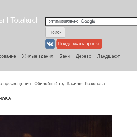
 | Totalarch
рование
Жилые здания
Бани
Дерево
Ландшафт
ка просвещения. Юбилейный год Василия Баженова
нова