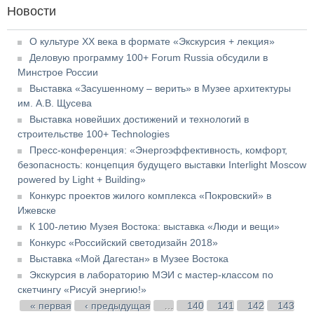
Новости
О культуре XX века в формате «Экскурсия + лекция»
Деловую программу 100+ Forum Russia обсудили в
Минстрое России
Выставка «Засушенному – верить» в Музее архитектуры
им. А.В. Щусева
Выставка новейших достижений и технологий в
строительстве 100+ Technologies
Пресс-конференция: «Энергоэффективность, комфорт,
безопасность: концепция будущего выставки Interlight Moscow
powered by Light + Building»
Конкурс проектов жилого комплекса «Покровский» в
Ижевске
К 100-летию Музея Востока: выставка «Люди и вещи»
Конкурс «Российский светодизайн 2018»
Выставка «Мой Дагестан» в Музее Востока
Экскурсия в лабораторию МЭИ с мастер-классом по
скетчингу «Рисуй энергию!»
Страницы
« первая
‹ предыдущая
…
140
141
142
143