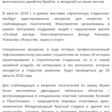
выполненных шрифтом Брайля, и экскурсий на языке жестов.
В августе 2018 г. в рамках выставки «Архитектура стадионов»
пройдут адаптированные экскурсии для незрячих и
слабовидящих посетителей. Мероприятия организованы в
рамках программы поддержки людей с нарушением зрения
«Особый взгляд» благотворительного фонда Алишера
Усманова «Искусство, наука и спорт».
Специальные экскурсии, в ходе которых профессиональный
тифлокомментатор расскажет слушателям не только об истории
проектирования и строительства стадионов, но и о самой
музейной усадьбе, ее интерьерах и тех экспонатах, которые
находятся в открытом хранении, будут проводиться до 26
августа 2018 года.
Для слабовидящих и незрячих посетителей по заказу Музея
были изготовлены двенадцать тактильных объектов –
воспроизведенные в специальном пластике греческие Колизей
и Панатинаикос – прародители мировых спортивных арен,
знаменитые Международный Красный стадион и здание его
спорт-клуба, стадион Динамо и фрагмент барельефа с его