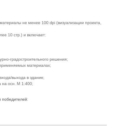
материалы не менее 100 dpi (визуализации проекта,
ее 10 стр.) и включает:
турно-градостроительного решения;
 применяемых материалах;
входа/выхода в здание;
 на осн. М 1:400;
 победителей: