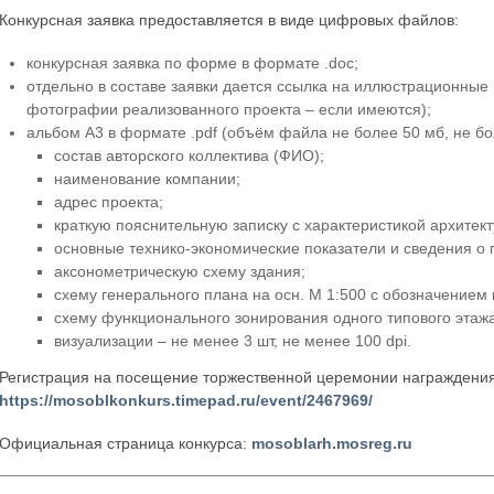
Конкурсная заявка предоставляется в виде цифровых файлов:
конкурсная заявка по форме в формате .doc;
отдельно в составе заявки дается ссылка на иллюстрационные 
фотографии реализованного проекта – если имеются);
альбом А3 в формате .pdf (объём файла не более 50 мб, не бол
состав авторского коллектива (ФИО);
наименование компании;
адрес проекта;
краткую пояснительную записку с характеристикой архитек
основные технико-экономические показатели и сведения о
аксонометрическую схему здания;
схему генерального плана на осн. М 1:500 с обозначением 
схему функционального зонирования одного типового этажа
визуализации – не менее 3 шт, не менее 100 dpi.
Регистрация на посещение торжественной церемонии награждения
https://mosoblkonkurs.timepad.ru/event/2467969/
Официальная страница конкурса:
mosoblarh.mosreg.ru