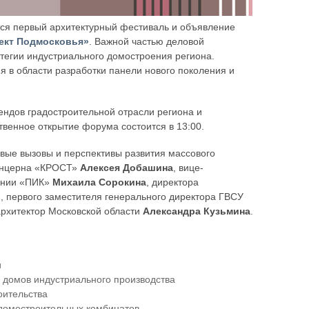
ится первый архитектурный фестиваль и объявление
оект Подмосковья»
. Важной частью деловой
тегии индустриального домостроения региона.
 в области разработки панели нового поколения и
ендов градостроительной отрасли региона и
твенное открытие форума состоится в 13:00.
вые вызовы и перспективы развития массового
Концерна «КРОСТ»
Алексея Добашина
, вице-
пании «ПИК»
Михаила Сорокина
, директора
о
, первого заместителя генерального директора ГВСУ
архитектор Московской области
Александра Кузьмина
.
и
домов индустриального производства
оительства
домостроительных комбинатов