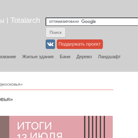
 | Totalarch
рование
Жилые здания
Бани
Дерево
Ландшафт
дмосковья»
овья»