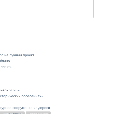
с на лучший проект
юблино
еллект»
льАрх 2026»
сторических поселениях»
урное сооружение из дерева
следующая ›
последняя »