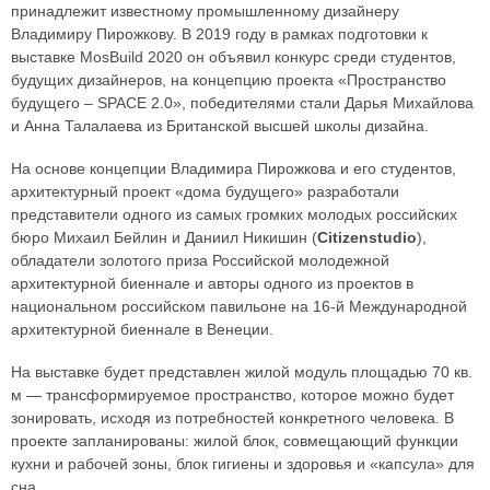
принадлежит известному промышленному дизайнеру
Владимиру Пирожкову. В 2019 году в рамках подготовки к
выставке MosBuild 2020 он объявил конкурс среди студентов,
будущих дизайнеров, на концепцию проекта «Пространство
будущего – SPACE 2.0», победителями стали Дарья Михайлова
и Анна Талалаева из Британской высшей школы дизайна.
На основе концепции Владимира Пирожкова и его студентов,
архитектурный проект «дома будущего» разработали
представители одного из самых громких молодых российских
бюро Михаил Бейлин и Даниил Никишин (
Citizenstudio
),
обладатели золотого приза Российской молодежной
архитектурной биеннале и авторы одного из проектов в
национальном российском павильоне на 16-й Международной
архитектурной биеннале в Венеции.
На выставке будет представлен жилой модуль площадью 70 кв.
м — трансформируемое пространство, которое можно будет
зонировать, исходя из потребностей конкретного человека. В
проекте запланированы: жилой блок, совмещающий функции
кухни и рабочей зоны, блок гигиены и здоровья и «капсула» для
сна.