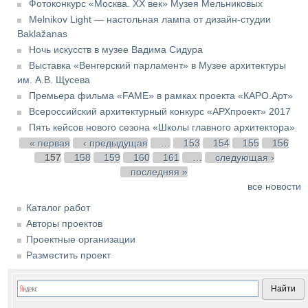
Фотоконкурс «Москва. XX век» Музея Мельниковых
Melnikov Light — настольная лампа от дизайн-студии
Baklažanas
Ночь искусств в музее Вадима Сидура
Выставка «Венгерский парламент» в Музее архитектуры
им. А.В. Щусева
Премьера фильма «FAME» в рамках проекта «КАРО.Арт»
Всероссийский архитектурный конкурс «АРХпроект» 2017
Пять кейсов нового сезона «Школы главного архитектора»
Страницы
« первая
‹ предыдущая
…
153
154
155
156
157
158
159
160
161
…
следующая ›
последняя »
все новости
Каталог работ
Авторы проектов
Проектные организации
Разместить проект