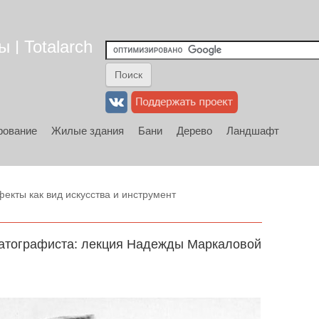
 | Totalarch
рование
Жилые здания
Бани
Дерево
Ландшафт
кты как вид искусства и инструмент
е
матографиста: лекция Надежды Маркаловой