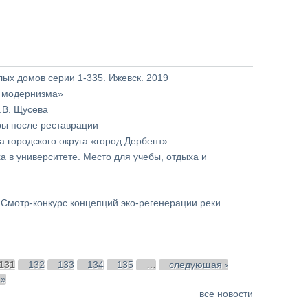
лых домов серии 1-335. Ижевск. 2019
о модернизма»
.В. Щусева
ры после реставрации
 городского округа «город Дербент»
в университете. Место для учебы, отдыха и
Смотр-конкурс концепций эко-регенерации реки
131
132
133
134
135
…
следующая ›
 »
все новости