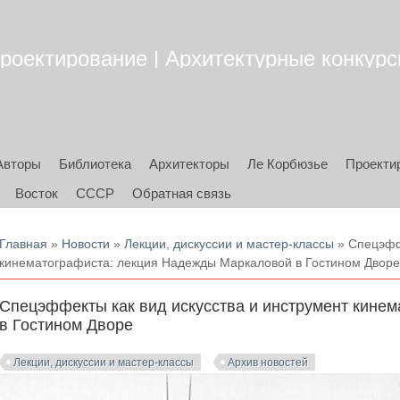
роектирование | Архитектурные конкурсы
Авторы
Библиотека
Архитекторы
Ле Корбюзье
Проекти
Восток
СССР
Обратная связь
Вы здесь
Главная
»
Новости
»
Лекции, дискуссии и мастер-классы
» Спецэффе
кинематографиста: лекция Надежды Маркаловой в Гостином Двор
Спецэффекты как вид искусства и инструмент кине
в Гостином Дворе
Лекции, дискуссии и мастер-классы
Архив новостей