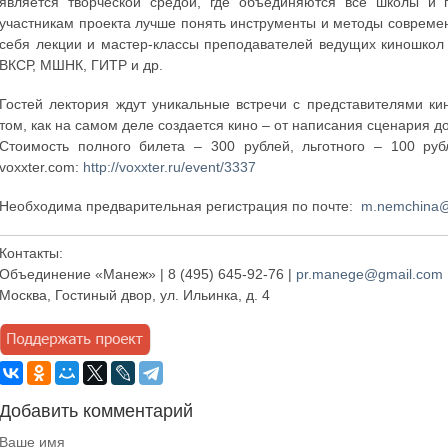
является творческой средой, где объединяются все школы и 
участникам проекта лучше понять инструменты и методы совреме
себя лекции и мастер-классы преподавателей ведущих киношкол
ВКСР, МШНК, ГИТР и др.
Гостей лектория ждут уникальные встречи с представителями к
том, как на самом деле создается кино – от написания сценария д
Стоимость полного билета – 300 рублей, льготного – 100 ру
voxxter.com:
http://voxxter.ru/event/3337
Необходима предварительная регистрация по почте:
m.nemchina
Контакты:
Объединение «Манеж» | 8 (495) 645-92-76 |
pr.manege@gmail.com
Москва, Гостиный двор, ул. Ильинка, д. 4
Добавить комментарий
Ваше имя