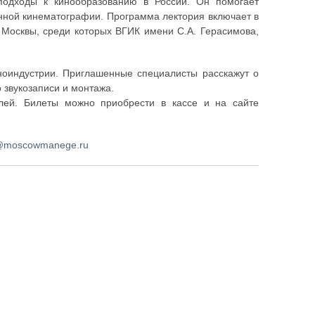
подходы к кинообразованию в России. Он помогает
нной кинематографии. Программа лектория включает в
 Москвы, среди которых ВГИК имени С.А. Герасимова,
иноиндустрии. Приглашенные специалисты расскажут о
о звукозаписи и монтажа.
блей. Билеты можно приобрести в кассе и на сайте
@moscowmanege.ru