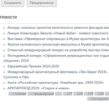
Новости
Конкурс эскизных проектов капитального ремонта фасадов жи
Лекция Александра Змеула «Новый Арбат - символ советског
Выставка «Эфемерные сокровища» в Музее архитектуры им А
Фрески калязинского монастыря вернулись в Музей архитекту
Открытый международный конкурс на разработку мастер-плана
Молодежный конкурс «Оформление рекреационных зон отдыха 
общения» 2019
Евразийская Премия 2019-2020
Международный архитектурный фестиваль «Эко-Берег 2019». 
Сутолока в Уфе
Книга «Российская архитектура. Новейшая эра. 1989-2019»
АРХПАРОХОД 2019: «Старое и новое»
Страницы
« первая
‹ предыдущая
…
127
128
129
130
последняя