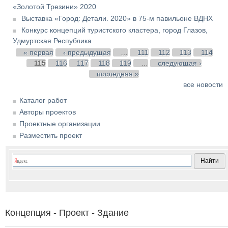
«Золотой Трезини» 2020
Выставка «Город: Детали. 2020» в 75-м павильоне ВДНХ
Конкурс концепций туристского кластера, город Глазов,
Удмуртская Республика
Страницы
« первая
‹ предыдущая
…
111
112
113
114
115
116
117
118
119
…
следующая ›
последняя »
все новости
Каталог работ
Авторы проектов
Проектные организации
Разместить проект
Концепция - Проект - Здание