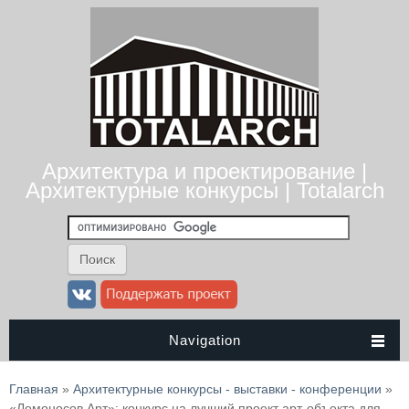
Архитектура и проектирование |
Архитектурные конкурсы | Totalarch
Navigation
Вы здесь
Главная
»
Архитектурные конкурсы - выставки - конференции
»
«Ломоносов Арт»: конкурс на лучший проект арт-объекта для