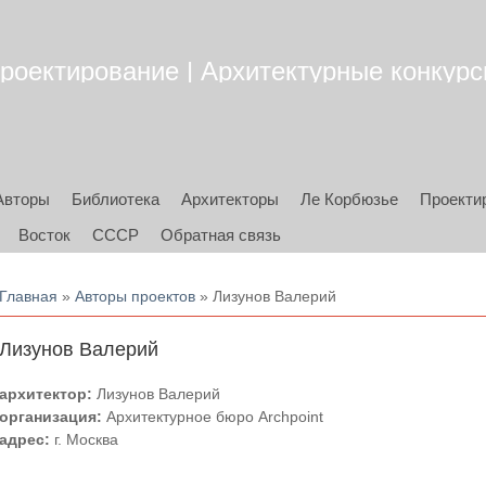
роектирование | Архитектурные конкурсы
Авторы
Библиотека
Архитекторы
Ле Корбюзье
Проекти
Восток
СССР
Обратная связь
Вы здесь
Главная
»
Авторы проектов
» Лизунов Валерий
Лизунов Валерий
архитектор:
Лизунов Валерий
организация:
Архитектурное бюро Archpoint
адрес:
г. Москва