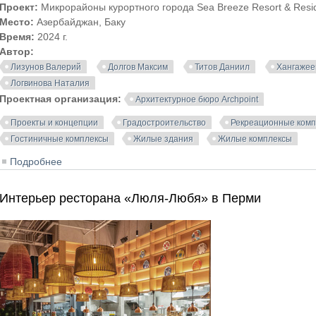
Проект:
Микрорайоны курортного города Sea Breeze Resort & Resi
Место:
Азербайджан, Баку
Время:
2024 г.
Автор:
Лизунов Валерий
Долгов Максим
Титов Даниил
Хангажее
Логвинова Наталия
Проектная организация:
Архитектурное бюро Archpoint
Проекты и концепции
Градостроительство
Рекреационные комп
Гостиничные комплексы
Жилые здания
Жилые комплексы
Подробнее
о Микрорайоны курортного города Sea Breeze Resort &
Интерьер ресторана «Люля-Любя» в Перми