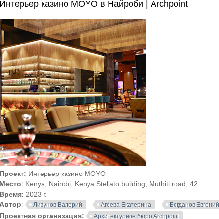
Интерьер казино MOYO в Найроби | Archpoint
Проект:
Интерьер казино MOYO
Место:
Kenya, Nairobi, Kenya Stellato building, Muthiti road, 42
Время:
2023 г.
Автор:
Лизунов Валерий
Агеева Екатерина
Богданов Евгени
Проектная организация:
Архитектурное бюро Archpoint