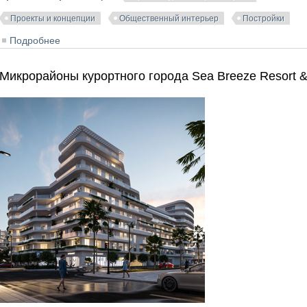
Проекты и концепции
Общественный интерьер
Постройки
Подробнее
о Интерьер казино MOYO в Найроби | Archpoint
Микрорайоны курортного города Sea Breeze Resort &