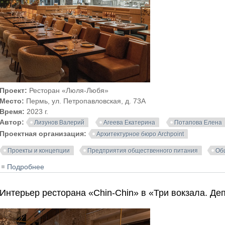
Проект:
Ресторан «Люля-Любя»
Место:
Пермь, ул. Петропавловская, д. 73А
Время:
2023 г.
Автор:
Лизунов Валерий
Агеева Екатерина
Потапова Елена
Проектная организация:
Архитектурное бюро Archpoint
Проекты и концепции
Предприятия общественного питания
Об
Подробнее
о Интерьер ресторана «Люля-Любя» в Перми
Интерьер ресторана «Chin-Chin» в «Три вокзала. Де