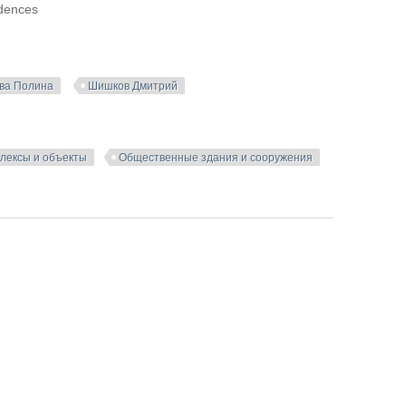
dences
ва Полина
Шишков Дмитрий
лексы и объекты
Общественные здания и сооружения
 Residences в Азербайджане | Archpoint