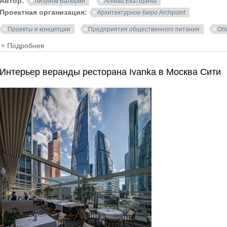
Автор:
Лизунов Валерий
Агеева Екатерина
Проектная организация:
Архитектурное бюро Archpoint
Проекты и концепции
Предприятия общественного питания
Об
Подробнее
о Интерьер ресторана «Споки» на Цветном бульваре
Интерьер веранды ресторана Ivanka в Москва Сити