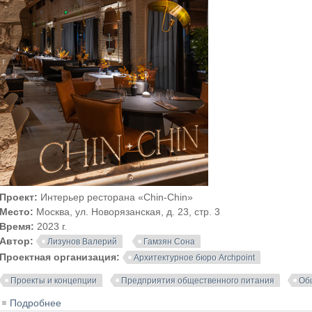
Проект:
Интерьер ресторана «Chin-Chin»
Место:
Москва, ул. Новорязанская, д. 23, стр. 3
Время:
2023 г.
Автор:
Лизунов Валерий
Гамзян Сона
Проектная организация:
Архитектурное бюро Archpoint
Проекты и концепции
Предприятия общественного питания
Об
Подробнее
о Интерьер ресторана «Chin-Chin» в «Три вокзала. Д