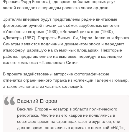
Фрэнсис Форд Коппола), где время действия первых двух
частей совпадает с периодом расцвета эпохи ар-деко.
Зрителям впервые будут представлены редкие винтажные
фотографии ручной печати со съёмок зарубежных кинолент
«Унесённые ветром» (1939), «Великий диктатор» (1940),
«Джокер» (1957). Портреты Вивьен Ли, Чарли Чаплина и Фрэнка
Синатры являются подлинным документом эпохи и передают
атмосферу, царившую на съемочных площадках. Некоторые
работы, представленные на выставке, перейдут в коллекцию
жилого комплекса «Павелецкая Сити».
В проекте задействованы авторские фотографические
отпечатки ограниченного тиража из коллекции Галереи Люмьер,
а также экспонаты из частных коллекций.
Василий Егоров
Василий Егоров – новатор в области политического
репортажа. Многие из его кадров не появлялись в
советское время на страницах газет и журналов, они
долгое время оставались в архивах с пометкой «НДП»,