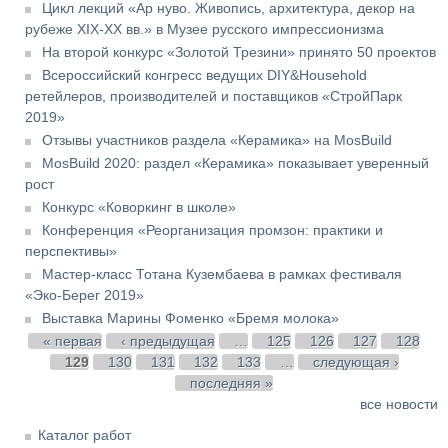
Цикл лекций «Ар нуво. Живопись, архитектура, декор на
рубеже XIX-XX вв.» в Музее русского импрессионизма
На второй конкурс «Золотой Трезини» принято 50 проектов
Всероссийский конгресс ведущих DIY&Household
ретейлеров, производителей и поставщиков «СтройПарк
2019»
Отзывы участников раздела «Керамика» на MosBuild
MosBuild 2020: раздел «Керамика» показывает уверенный
рост
Конкурс «Коворкинг в школе»
Конференция «Реорганизация промзон: практики и
перспективы»
Мастер-класс Тотана Кузембаева в рамках фестиваля
«Эко-Берег 2019»
Выставка Марины Фоменко «Бремя молока»
Страницы
« первая
‹ предыдущая
…
125
126
127
128
129
130
131
132
133
…
следующая ›
последняя »
все новости
Каталог работ