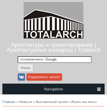
Архитектура и проектирование |
Архитектурные конкурсы | Totalarch
Navigation
Вы здесь
Главная
»
Новости
» Выставочный проект «Жизнь как кино»