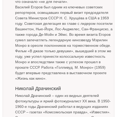
что означало «не для печати».
Василий Егоров был одним из ключевых советских
репортеров, освещавших первый визит председателя
Совета Министров СССР Н. С. Хрущёва в США в 1959
году. Советская делегация во главе с лидером посетили
Вашингтон, Нью-Йорк, Лос-Анджелес, Сан-Франциско, а
также города Де-Мойн и Эймс. Во время визита Егоров
сумел запечатлеть легендарную кинозвезду Мэрилин
Монро в ореоле поклонников на торжественном обеде.
Фильм «В джазе только девушки», вышедший в этом же
году, уже успел принести колоссальную известность
Монро и впоследствии также с успехом прошел в
прокате СССР. Работа «Голливуд. М. Монро» (1959)
будет впервые представлена в выставочном проекте
«Жизнь как кино».
Николай Драчинский
Николай Драчинский – один из видных деятелей
фотокультуры и яркий фотожурналист ХХ века. В 1950-
1960-е годы Драчинский работал в ведущих изданиях
СССР – газетах «Комсомольская правда», «Известия».