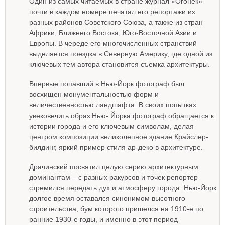
Один из самых читаемых в стране журнал «Огонек»
почти в каждом номере печатал его репортажи из
разных районов Советского Союза, а также из стран
Африки, Ближнего Востока, Юго-Восточной Азии и
Европы. В череде его многочисленных странствий
выделяется поездка в Северную Америку, где одной из
ключевых тем автора становится съемка архитектуры.
Впервые попавший в Нью-Йорк фотограф был
восхищен монументальностью форм и
величественностью ландшафта. В своих попытках
увековечить образ Нью- Йорка фотограф обращается к
истории города и его ключевым символам, делая
центром композиции великолепное здание Крайслер-
билдинг, яркий пример стиля ар-деко в архитектуре.
Драчинский посвятил целую серию архитектурным
доминантам – с разных ракурсов и точек репортер
стремился передать дух и атмосферу города. Нью-Йорк
долгое время оставался синонимом высотного
строительства, бум которого пришелся на 1910-е по
ранние 1930-е годы, и именно в этот период