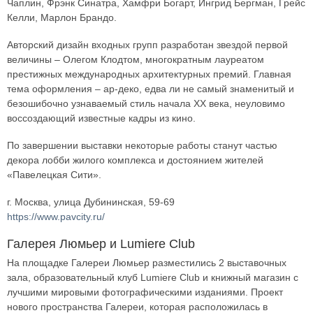
Чаплин, Фрэнк Синатра, Хамфри Богарт, Ингрид Бергман, Грейс
Келли, Марлон Брандо.
Авторский дизайн входных групп разработан звездой первой
величины – Олегом Клодтом, многократным лауреатом
престижных международных архитектурных премий. Главная
тема оформления – ар-деко, едва ли не самый знаменитый и
безошибочно узнаваемый стиль начала XX века, неуловимо
воссоздающий известные кадры из кино.
По завершении выставки некоторые работы станут частью
декора лобби жилого комплекса и достоянием жителей
«Павелецкая Сити».
г. Москва, улица Дубининская, 59-69
https://www.pavcity.ru/
Галерея Люмьер и Lumiere Club
На площадке Галереи Люмьер разместились 2 выставочных
зала, образовательный клуб Lumiere Club и книжный магазин с
лучшими мировыми фотографическими изданиями. Проект
нового пространства Галереи, которая расположилась в