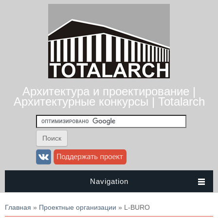
Архитектура и проектирование |
Архитектурные конкурсы | Totalarch
Navigation
Вы здесь
Главная
»
Проектные организации
» L-BURO