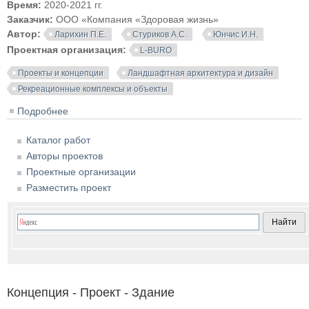
Время:
2020-2021 гг.
Заказчик:
ООО «Компания «Здоровая жизнь»
Автор:
Ларихин П.Е.
Стуриков А.С.
Юнчис И.Н.
Проектная организация:
L-BURO
Проекты и концепции
Ландшафтная архитектура и дизайн
Рекреационные комплексы и объекты
Подробнее
о Концепция благоустройства парка «Тарханово» в
Йошкар-Оле. ООО «Л-БЮРО»
Каталог работ
Авторы проектов
Проектные организации
Разместить проект
Концепция - Проект - Здание