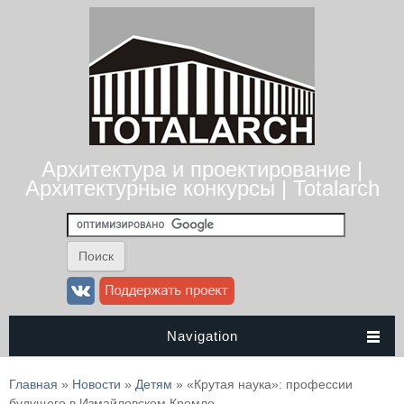
Архитектура и проектирование |
Архитектурные конкурсы | Totalarch
Navigation
Вы здесь
Главная
»
Новости
»
Детям
» «Крутая наука»: профессии
будущего в Измайловском Кремле