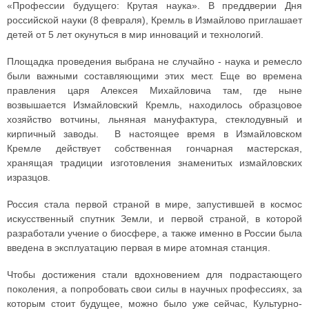
«Профессии будущего: Крутая наука». В преддверии Дня
российской науки (8 февраля), Кремль в Измайлово приглашает
детей от 5 лет окунуться в мир инноваций и технологий.
Площадка проведения выбрана не случайно - наука и ремесло
были важными составляющими этих мест. Еще во времена
правления царя Алексея Михайловича там, где ныне
возвышается Измайловский Кремль, находилось образцовое
хозяйство вотчины, льняная мануфактура, стеклодувный и
кирпичный заводы. В настоящее время в Измайловском
Кремле действует собственная гончарная мастерская,
хранящая традиции изготовления знаменитых измайловских
изразцов.
Россия стала первой страной в мире, запустившей в космос
искусственный спутник Земли, и первой страной, в которой
разработали учение о биосфере, а также именно в России была
введена в эксплуатацию первая в мире атомная станция.
Чтобы достижения стали вдохновением для подрастающего
поколения, а попробовать свои силы в научных профессиях, за
которым стоит будущее, можно было уже сейчас, Культурно-