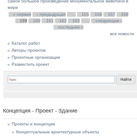
самое большое произведение монументальной живописи в
мире
Страницы
« первая
‹ предыдущая
…
155
156
157
158
159
160
161
162
163
…
следующая ›
последняя »
все новости
Каталог работ
Авторы проектов
Проектные организации
Разместить проект
Концепция - Проект - Здание
Проекты и концепции
Концептуальные архитектурные объекты