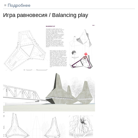
Подробнее
о Последний проун / The last Proun
Игра равновесия / Balancing play