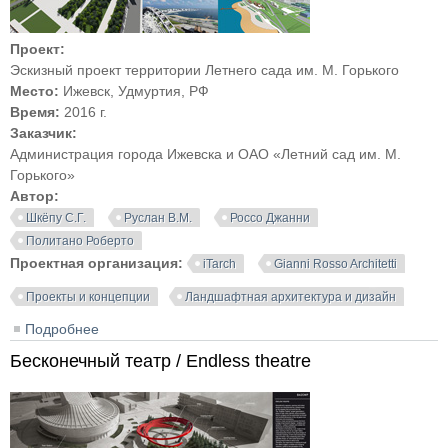
Проект:
Эскизный проект территории Летнего сада им. М. Горького
Место:
Ижевск, ‎Удмуртия, РФ
Время:
2016 г.
Заказчик:
Администрация города Ижевска и ОАО «Летний сад им. М.
Горького»
Автор:
Шкёпу С.Г.
Руслан В.М.
Россо Джанни
Политано Роберто
Проектная организация:
iTarch
Gianni Rosso Architetti
Проекты и концепции
Ландшафтная архитектура и дизайн
Подробнее
о Проект территории Летнего сада им. М. Горького в
Ижевске | Шкёпу С.Г., Руслан В.М., Джанни Россо,
Бесконечный театр / Endless theatre
Роберто Политано