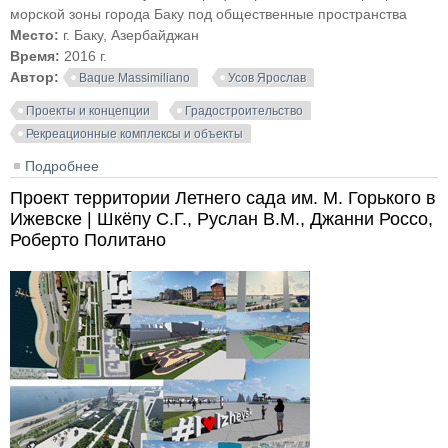
морской зоны города Баку под общественные пространства
Место:
г. Баку, Азербайджан
Время:
2016 г.
Автор:
Baque Massimiliano
Усов Ярослав
Проекты и концепции
Градостроительство
Рекреационные комплексы и объекты
Подробнее
о Baku Black Smart City. Ярослав Усов, Massimiliano
Baque
Проект территории Летнего сада им. М. Горького в
Ижевске | Шкёпу С.Г., Руслан В.М., Джанни Россо,
Роберто Политано