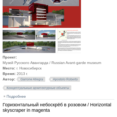
Проект:
Музей Русского Авангарда / Russian Avant-garde museum
Место:
г. Новосибирск
Время:
2013 г.
Автор:
Garrone Allegra
Apostolo Roberto
Концептуальные архитектурные объекты
Подробнее
о Музей Русского Авангарда / Russian Avant-garde
museum
Горизонтальный небоскрёб в розовом / Horizontal
skyscraper in magenta