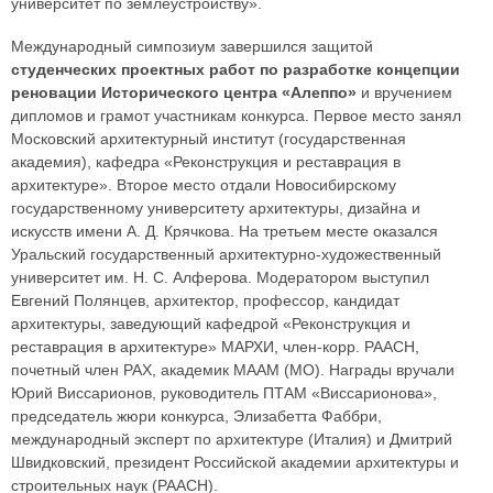
университет по землеустройству».
Международный симпозиум завершился защитой
студенческих проектных работ по разработке концепции
реновации Исторического центра «Алеппо»
и вручением
дипломов и грамот участникам конкурса. Первое место занял
Московский архитектурный институт (государственная
академия), кафедра «Реконструкция и реставрация в
архитектуре». Второе место отдали Новосибирскому
государственному университету архитектуры, дизайна и
искусств имени А. Д. Крячкова. На третьем месте оказался
Уральский государственный архитектурно-художественный
университет им. Н. С. Алферова. Модератором выступил
Евгений Полянцев, архитектор, профессор, кандидат
архитектуры, заведующий кафедрой «Реконструкция и
реставрация в архитектуре» МАРХИ, член-корр. РААСН,
почетный член РАХ, академик МААМ (МО). Награды вручали
Юрий Виссарионов, руководитель ПТАМ «Виссарионова»,
председатель жюри конкурса, Элизабетта Фаббри,
международный эксперт по архитектуре (Италия) и Дмитрий
Швидковский, президент Российской академии архитектуры и
строительных наук (РААСН).