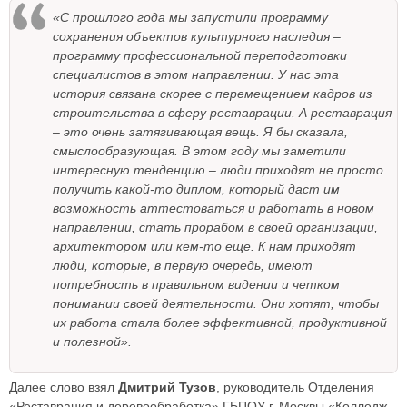
«С прошлого года мы запустили программу
сохранения объектов культурного наследия –
программу профессиональной переподготовки
специалистов в этом направлении. У нас эта
история связана скорее с перемещением кадров из
строительства в сферу реставрации. А реставрация
– это очень затягивающая вещь. Я бы сказала,
смыслообразующая. В этом году мы заметили
интересную тенденцию – люди приходят не просто
получить какой-то диплом, который даст им
возможность аттестоваться и работать в новом
направлении, стать прорабом в своей организации,
архитектором или кем-то еще. К нам приходят
люди, которые, в первую очередь, имеют
потребность в правильном видении и четком
понимании своей деятельности. Они хотят, чтобы
их работа стала более эффективной, продуктивной
и полезной».
Далее слово взял
Дмитрий Тузов
, руководитель Отделения
«Реставрация и деревообработка» ГБПОУ г. Москвы «Колледж