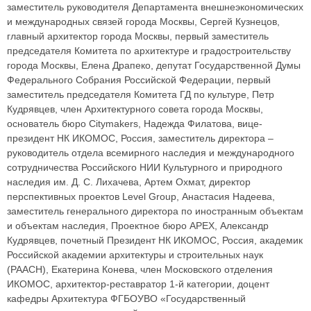
заместитель руководителя Департамента внешнеэкономических
и международных связей города Москвы, Сергей Кузнецов,
главный архитектор города Москвы, первый заместитель
председателя Комитета по архитектуре и градостроительству
города Москвы, Елена Драпеко, депутат Государственной Думы
Федерального Собрания Российской Федерации, первый
заместитель председателя Комитета ГД по культуре, Петр
Кудрявцев, член Архитектурного совета города Москвы,
основатель бюро Citymakers, Надежда Филатова, вице-
президент НК ИКОМОС, Россия, заместитель директора –
руководитель отдела всемирного наследия и международного
сотрудничества Российского НИИ Культурного и природного
наследия им. Д. С. Лихачева, Артем Охмат, директор
перспективных проектов Level Group, Анастасия Надеева,
заместитель генерального директора по иностранным объектам
и объектам наследия, Проектное бюро APEX, Александр
Кудрявцев, почетный Президент НК ИКОМОС, Россия, академик
Российской академии архитектуры и строительных наук
(РААСН), Екатерина Конева, член Московского отделения
ИКОМОС, архитектор-реставратор 1-й категории, доцент
кафедры Архитектура ФГБОУВО «Государственный