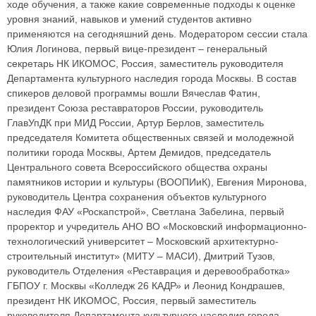
ходе обучения, а также какие современные подходы к оценке
уровня знаний, навыков и умений студентов активно
применяются на сегодняшний день. Модератором сессии стала
Юлия Логинова, первый вице-президент – генеральный
секретарь НК ИКОМОС, Россия, заместитель руководителя
Департамента культурного наследия города Москвы. В состав
спикеров деловой программы вошли Вячеслав Фатин,
президент Союза реставраторов России, руководитель
ГлавУпДК при МИД России, Артур Берлов, заместитель
председателя Комитета общественных связей и молодежной
политики города Москвы, Артем Демидов, председатель
Центрального совета Всероссийского общества охраны
памятников истории и культуры (ВООПИиК), Евгения Миронова,
руководитель Центра сохранения объектов культурного
наследия ФАУ «Роскапстрой», Светлана Забелина, первый
проректор и учредитель АНО ВО «Московский информационно-
технологический университет – Московский архитектурно-
строительный институт» (МИТУ – МАСИ), Дмитрий Тузов,
руководитель Отделения «Реставрация и деревообработка»
ГБПОУ г. Москвы «Колледж 26 КАДР» и Леонид Кондрашев,
президент НК ИКОМОС, Россия, первый заместитель
руководителя Департамента культурного наследия города