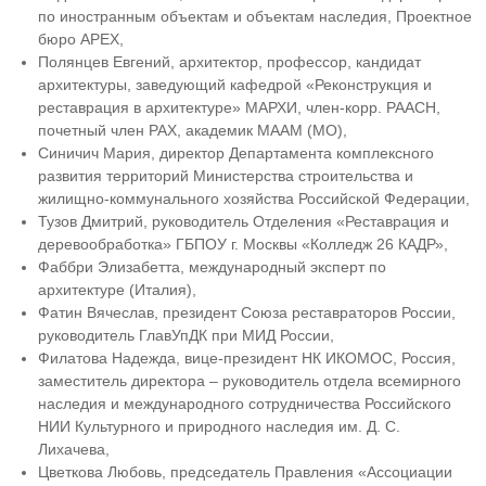
по иностранным объектам и объектам наследия, Проектное
бюро APEX,
Полянцев Евгений, архитектор, профессор, кандидат
архитектуры, заведующий кафедрой «Реконструкция и
реставрация в архитектуре» МАРХИ, член-корр. РААСН,
почетный член РАХ, академик МААМ (МО),
Синичич Мария, директор Департамента комплексного
развития территорий Министерства строительства и
жилищно-коммунального хозяйства Российской Федерации,
Тузов Дмитрий, руководитель Отделения «Реставрация и
деревообработка» ГБПОУ г. Москвы «Колледж 26 КАДР»,
Фаббри Элизабетта, международный эксперт по
архитектуре (Италия),
Фатин Вячеслав, президент Союза реставраторов России,
руководитель ГлавУпДК при МИД России,
Филатова Надежда, вице-президент НК ИКОМОС, Россия,
заместитель директора – руководитель отдела всемирного
наследия и международного сотрудничества Российского
НИИ Культурного и природного наследия им. Д. С.
Лихачева,
Цветкова Любовь, председатель Правления «Ассоциации