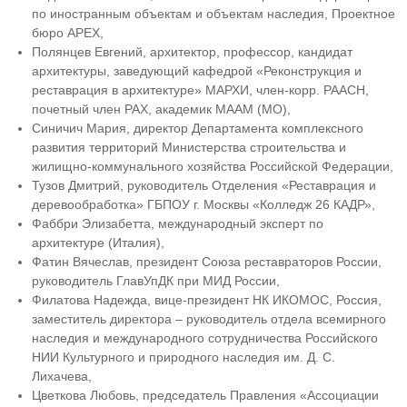
по иностранным объектам и объектам наследия, Проектное
бюро APEX,
Полянцев Евгений, архитектор, профессор, кандидат
архитектуры, заведующий кафедрой «Реконструкция и
реставрация в архитектуре» МАРХИ, член-корр. РААСН,
почетный член РАХ, академик МААМ (МО),
Синичич Мария, директор Департамента комплексного
развития территорий Министерства строительства и
жилищно-коммунального хозяйства Российской Федерации,
Тузов Дмитрий, руководитель Отделения «Реставрация и
деревообработка» ГБПОУ г. Москвы «Колледж 26 КАДР»,
Фаббри Элизабетта, международный эксперт по
архитектуре (Италия),
Фатин Вячеслав, президент Союза реставраторов России,
руководитель ГлавУпДК при МИД России,
Филатова Надежда, вице-президент НК ИКОМОС, Россия,
заместитель директора – руководитель отдела всемирного
наследия и международного сотрудничества Российского
НИИ Культурного и природного наследия им. Д. С.
Лихачева,
Цветкова Любовь, председатель Правления «Ассоциации