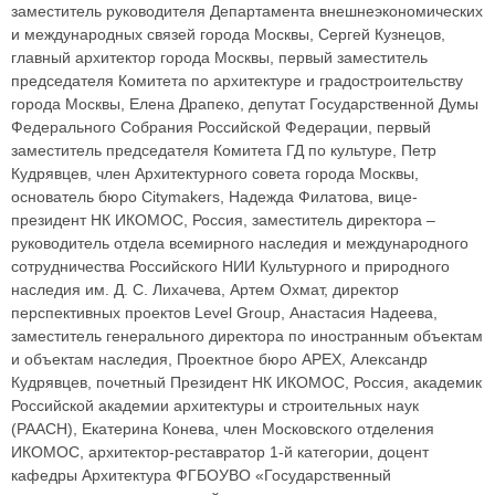
заместитель руководителя Департамента внешнеэкономических
и международных связей города Москвы, Сергей Кузнецов,
главный архитектор города Москвы, первый заместитель
председателя Комитета по архитектуре и градостроительству
города Москвы, Елена Драпеко, депутат Государственной Думы
Федерального Собрания Российской Федерации, первый
заместитель председателя Комитета ГД по культуре, Петр
Кудрявцев, член Архитектурного совета города Москвы,
основатель бюро Citymakers, Надежда Филатова, вице-
президент НК ИКОМОС, Россия, заместитель директора –
руководитель отдела всемирного наследия и международного
сотрудничества Российского НИИ Культурного и природного
наследия им. Д. С. Лихачева, Артем Охмат, директор
перспективных проектов Level Group, Анастасия Надеева,
заместитель генерального директора по иностранным объектам
и объектам наследия, Проектное бюро APEX, Александр
Кудрявцев, почетный Президент НК ИКОМОС, Россия, академик
Российской академии архитектуры и строительных наук
(РААСН), Екатерина Конева, член Московского отделения
ИКОМОС, архитектор-реставратор 1-й категории, доцент
кафедры Архитектура ФГБОУВО «Государственный