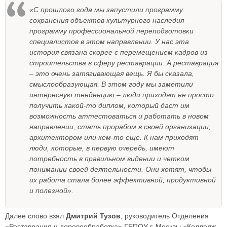
«С прошлого года мы запустили программу
сохранения объектов культурного наследия –
программу профессиональной переподготовки
специалистов в этом направлении. У нас эта
история связана скорее с перемещением кадров из
строительства в сферу реставрации. А реставрация
– это очень затягивающая вещь. Я бы сказала,
смыслообразующая. В этом году мы заметили
интересную тенденцию – люди приходят не просто
получить какой-то диплом, который даст им
возможность аттестоваться и работать в новом
направлении, стать прорабом в своей организации,
архитектором или кем-то еще. К нам приходят
люди, которые, в первую очередь, имеют
потребность в правильном видении и четком
понимании своей деятельности. Они хотят, чтобы
их работа стала более эффективной, продуктивной
и полезной».
Далее слово взял
Дмитрий Тузов
, руководитель Отделения
«Реставрация и деревообработка» ГБПОУ г. Москвы «Колледж