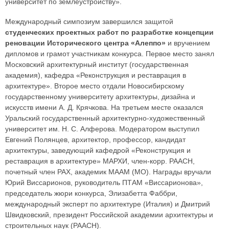
университет по землеустройству».
Международный симпозиум завершился защитой
студенческих проектных работ по разработке концепции
реновации Исторического центра «Алеппо»
и вручением
дипломов и грамот участникам конкурса. Первое место занял
Московский архитектурный институт (государственная
академия), кафедра «Реконструкция и реставрация в
архитектуре». Второе место отдали Новосибирскому
государственному университету архитектуры, дизайна и
искусств имени А. Д. Крячкова. На третьем месте оказался
Уральский государственный архитектурно-художественный
университет им. Н. С. Алферова. Модератором выступил
Евгений Полянцев, архитектор, профессор, кандидат
архитектуры, заведующий кафедрой «Реконструкция и
реставрация в архитектуре» МАРХИ, член-корр. РААСН,
почетный член РАХ, академик МААМ (МО). Награды вручали
Юрий Виссарионов, руководитель ПТАМ «Виссарионова»,
председатель жюри конкурса, Элизабетта Фаббри,
международный эксперт по архитектуре (Италия) и Дмитрий
Швидковский, президент Российской академии архитектуры и
строительных наук (РААСН).