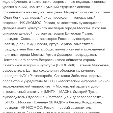
ходе обучения, а также какие современные подходы к оценке
уровня знаний, навыков и умений студентов активно
применяются на сегодняшний день. Модератором сессии стала
Юлия Логинова, первый вице-президент – генеральный
секретарь НК ИКОМОС, Россия, заместитель руководителя
Департамента культурного наследия города Москвы. В состав
спикеров деловой программы вошли Вячеслав Фатин,
президент Союза реставраторов России, руководитель
ГлавУпДК при МИД России, Артур Берлов, заместитель
председателя Комитета общественных связей и молодежной
политики города Москвы, Артем Демидов, председатель
Центрального совета Всероссийского общества охраны
памятников истории и культуры (ВООПИиК), Евгения Миронова,
руководитель Центра сохранения объектов культурного
наследия ФАУ «Роскапстрой», Светлана Забелина, первый
проректор и учредитель АНО ВО «Московский информационно-
технологический университет – Московский архитектурно-
строительный институт» (МИТУ – МАСИ), Дмитрий Тузов,
руководитель Отделения «Реставрация и деревообработка»
ГБПОУ г. Москвы «Колледж 26 КАДР» и Леонид Кондрашев,
президент НК ИКОМОС, Россия, первый заместитель
руководителя Департамента культурного наследия города